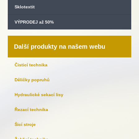
Sklotextit
VÝPRODEJ až 50%
Další produkty na našem webu
Čisticí technika
Děličky popruhů
Hydraulické sekací lisy
Řezací technika
Šicí stroje