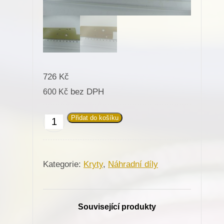
726
Kč
bez DPH
600
Kč
Přidat do košíku
831649
Kryt
sloupku
Kategorie:
Kryty
,
Náhradní díly
na
sloupové
stroje
Související produkty
Minerva