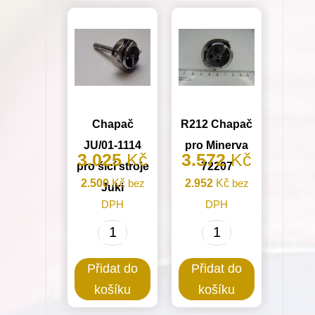
množství
Chapač
R212 Chapač
JU/01-1114
pro Minerva
3.025
Kč
3.572
Kč
pro šicí stroje
72207
2.500
Kč
bez
2.952
Kč
bez
Juki
DPH
DPH
Chapač
R212
JU/01-
Chapač
Přidat do
Přidat do
1114
pro
košíku
košíku
pro
Minerva