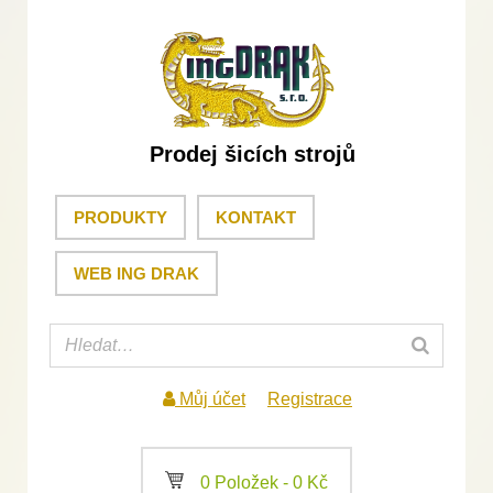
Prodej šicích strojů
PRODUKTY
KONTAKT
WEB ING DRAK
Můj účet
Registrace
a
0 Položek -
0
Kč