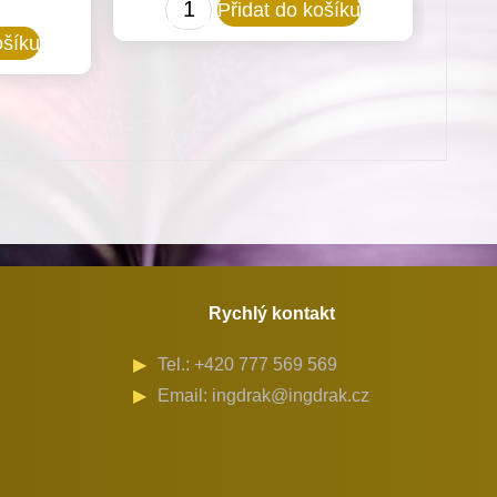
0467
Přidat do košíku
150094
ošíku
Chapač
pro
Dürkopp
Adler
množství
Rychlý kontakt
Tel.: +420 777 569 569
Email: ingdrak@ingdrak.cz