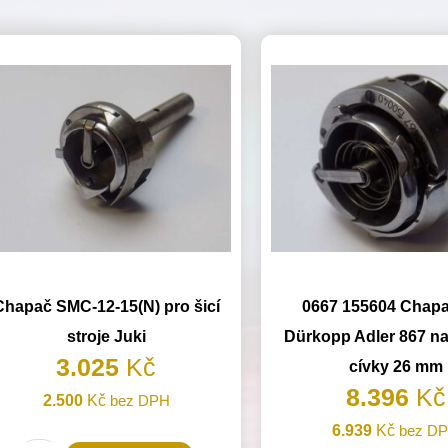
Chapač SMC-12-15(N) pro šicí
0667 155604 Chapa
stroje Juki
Dürkopp Adler 867 n
3.025
Kč
cívky 26 mm
8.396
Kč
2.500
Kč
bez DPH
6.939
Kč
bez D