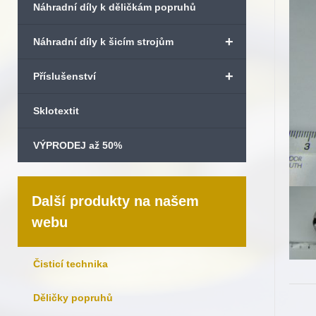
Náhradní díly k děličkám popruhů
+
Náhradní díly k šicím strojům
+
Příslušenství
Sklotextit
VÝPRODEJ až 50%
Další produkty na našem
webu
Čisticí technika
Děličky popruhů