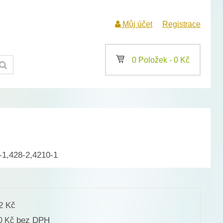
Můj účet
Registrace
a
0 Položek -
0
Kč
-1,428-2,4210-1
62
Kč
bez DPH
00
Kč