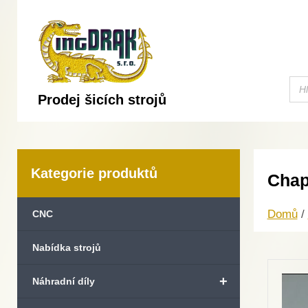
Prodej šicích strojů
Kategorie produktů
Chap
Domů
/
CNC
Nabídka strojů
+
Náhradní díly