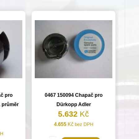
č pro
0467 150094 Chapač pro
a průměr
Dürkopp Adler
5.632
Kč
4.655
Kč
bez DPH
PH