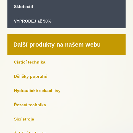
Sklotextit
VÝPRODEJ až 50%
Další produkty na našem webu
Čisticí technika
Děličky popruhů
Hydraulické sekací lisy
Řezací technika
Šicí stroje