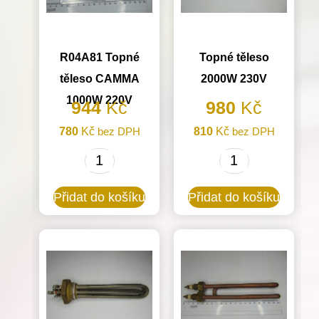
R04A81 Topné
Topné těleso
těleso CAMMA
2000W 230V
1000W 220V
944
Kč
980
Kč
780
Kč
bez DPH
810
Kč
bez DPH
R04A81
Topné
Topné
těleso
Přidat do košíku
Přidat do košíku
těleso
2000W
CAMMA
230V
1000W
množství
220V
množství