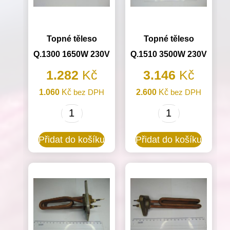
Topné těleso
Topné těleso
Q.1300 1650W 230V
Q.1510 3500W 230V
1.282
Kč
3.146
Kč
1.060
Kč
bez DPH
2.600
Kč
bez DPH
Topné
Topné
těleso
těleso
Přidat do košíku
Přidat do košíku
Q.1300
Q.1510
1650W
3500W
230V
230V
množství
množství