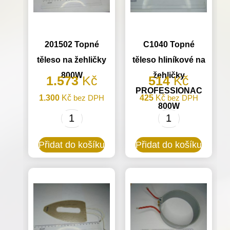
201502 Topné
C1040 Topné
těleso na žehličky
těleso hliníkové na
800W
žehličky
1.573
Kč
514
Kč
PROFESSIONAC
1.300
Kč
bez DPH
425
Kč
bez DPH
800W
201502
C1040
Topné
Topné
Přidat do košíku
Přidat do košíku
těleso
těleso
na
hliníkové
žehličky
na
800W
žehličky
množství
PROFESSIONA
800W