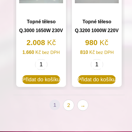
Topné těleso
Topné těleso
Q.3000 1650W 230V
Q.3200 1000W 220V
2.008
Kč
980
Kč
1.660
Kč
bez DPH
810
Kč
bez DPH
Topné
Topné
těleso
těleso
Přidat do košíku
Přidat do košíku
Q.3000
Q.3200
1650W
1000W
230V
220V
1
2
→
množství
množství