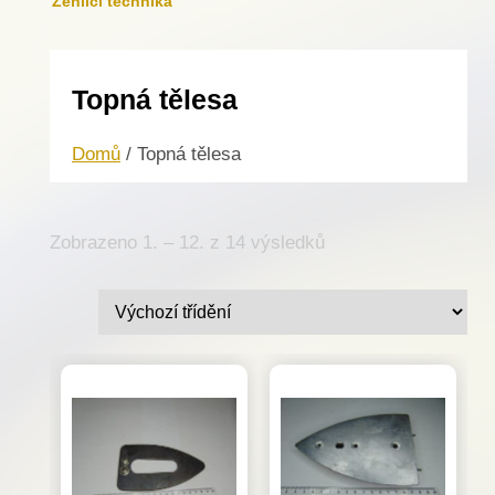
Žehlicí technika
Topná tělesa
Domů
/ Topná tělesa
Zobrazeno 1. – 12. z 14 výsledků