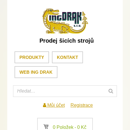
Prodej šicích strojů
PRODUKTY
KONTAKT
WEB ING DRAK
Můj účet
Registrace
a
0 Položek -
0
Kč