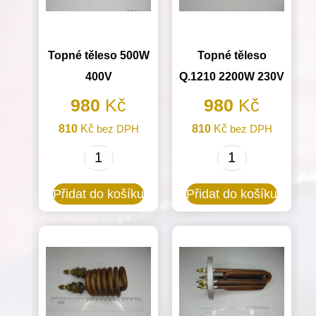
Topné těleso 500W
Topné těleso
400V
Q.1210 2200W 230V
980
Kč
980
Kč
810
Kč
bez DPH
810
Kč
bez DPH
Topné
Topné
těleso
těleso
Přidat do košíku
Přidat do košíku
500W
Q.1210
400V
2200W
množství
230V
množství