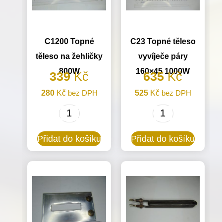
množství
C1200 Topné
C23 Topné těleso
těleso na žehličky
vyvíječe páry
800W
160×45 1000W
339
Kč
635
Kč
280
Kč
bez DPH
525
Kč
bez DPH
C1200
C23
Topné
Topné
Přidat do košíku
Přidat do košíku
těleso
těleso
na
vyvíječe
žehličky
páry
800W
160x45
množství
1000W
množství