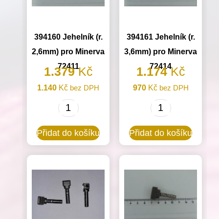
množství
394160 Jehelník (r.
394161 Jehelník (r.
2,6mm) pro Minerva
3,6mm) pro Minerva
72411
72414
1.379
Kč
1.174
Kč
1.140
Kč
bez DPH
970
Kč
bez DPH
394160
394161
Jehelník
Jehelník
Přidat do košíku
Přidat do košíku
(r.
(r.
2,6mm)
3,6mm)
pro
pro
Minerva
Minerva
72411
72414
množství
množství