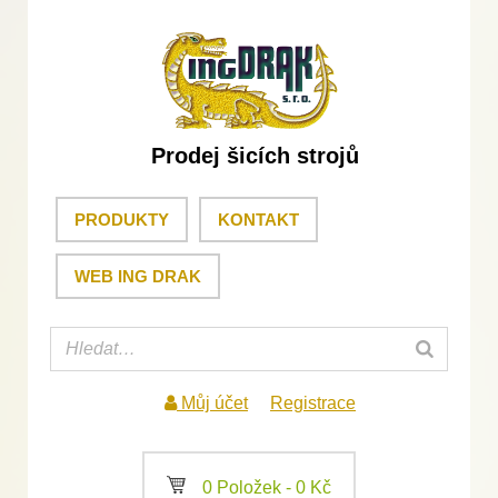
Prodej šicích strojů
PRODUKTY
KONTAKT
WEB ING DRAK
Můj účet
Registrace
a
0 Položek -
0
Kč