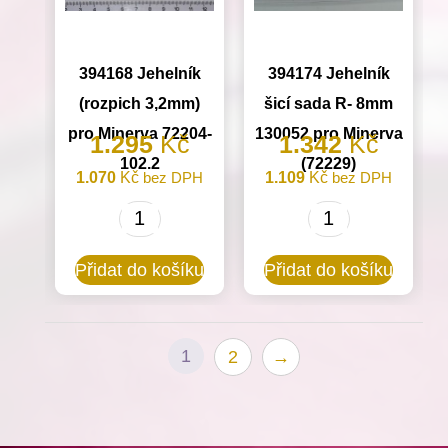
394168 Jehelník
394174 Jehelník
(rozpich 3,2mm)
šicí sada R- 8mm
pro Minerva 72204-
130052 pro Minerva
1.295
Kč
1.342
Kč
102.2
(72229)
1.070
Kč
bez DPH
1.109
Kč
bez DPH
394168
394174
Jehelník
Jehelník
Přidat do košíku
Přidat do košíku
(rozpich
šicí
3,2mm)
sada
pro
R-
1
2
→
Minerva
8mm
72204-
130052
102.2
pro