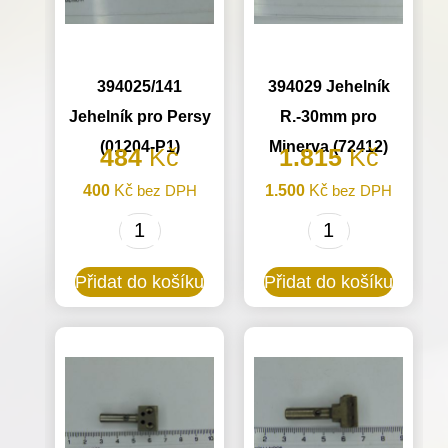
394025/141
394029 Jehelník
Jehelník pro Persy
R.-30mm pro
(01204-P1)
Minerva (72412)
484
Kč
1.815
Kč
400
Kč
bez DPH
1.500
Kč
bez DPH
394025/141
394029
Jehelník
Jehelník
Přidat do košíku
Přidat do košíku
pro
R.-30mm
Persy
pro
(01204-
Minerva
P1)
(72412)
množství
množství