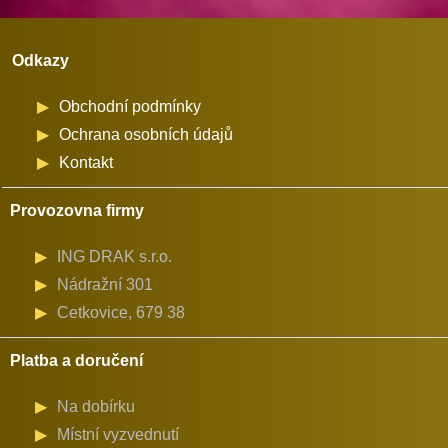
množství
Minerva
(72229)
Odkazy
množství
Obchodní podmínky
Ochrana osobních údajů
Kontakt
Provozovna firmy
ING DRAK s.r.o.
Nádražní 301
Cetkovice, 679 38
Platba a doručení
Na dobírku
Místní vyzvednutí