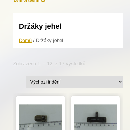
Žehlicí technika
Držáky jehel
Domů
/ Držáky jehel
Zobrazeno 1. – 12. z 17 výsledků