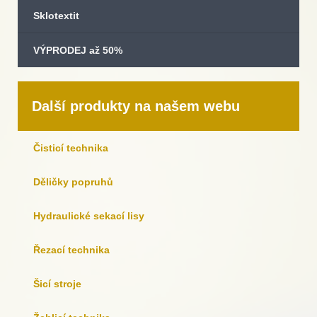
Sklotextit
VÝPRODEJ až 50%
Další produkty na našem webu
Čisticí technika
Děličky popruhů
Hydraulické sekací lisy
Řezací technika
Šicí stroje