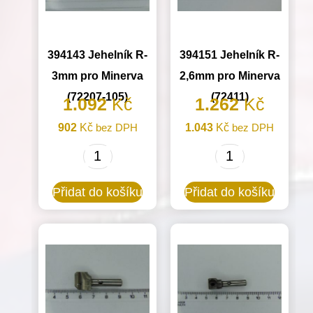
(72520)
množství
394143 Jehelník R-
394151 Jehelník R-
3mm pro Minerva
2,6mm pro Minerva
(72207-105)
(72411)
1.092
Kč
1.262
Kč
902
Kč
bez DPH
1.043
Kč
bez DPH
394143
394151
Jehelník
Jehelník
Přidat do košíku
Přidat do košíku
R-
R-
3mm
2,6mm
pro
pro
Minerva
Minerva
(72207-
(72411)
105)
množství