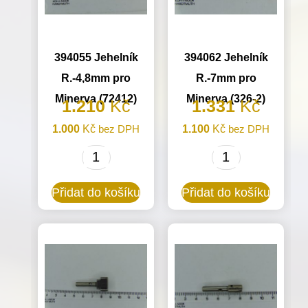
394055 Jehelník
394062 Jehelník
R.-4,8mm pro
R.-7mm pro
Minerva (72412)
Minerva (326-2)
1.210
Kč
1.331
Kč
1.000
Kč
bez DPH
1.100
Kč
bez DPH
394055
394062
Jehelník
Jehelník
Přidat do košíku
Přidat do košíku
R.-4,8mm
R.-7mm
pro
pro
Minerva
Minerva
(72412)
(326-
množství
2)
množství