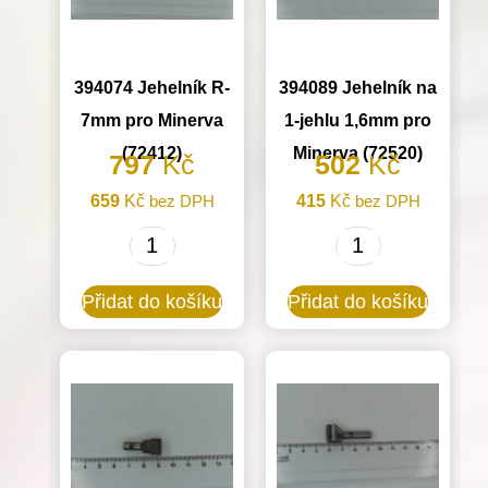
394074 Jehelník R-
394089 Jehelník na
7mm pro Minerva
1-jehlu 1,6mm pro
(72412)
Minerva (72520)
797
Kč
502
Kč
659
Kč
bez DPH
415
Kč
bez DPH
394074
394089
Jehelník
Jehelník
Přidat do košíku
Přidat do košíku
R-
na
7mm
1-
pro
jehlu
Minerva
1,6mm
(72412)
pro
množství
Minerva