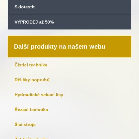
Sklotextit
VÝPRODEJ až 50%
Další produkty na našem webu
Čisticí technika
Děličky popruhů
Hydraulické sekací lisy
Řezací technika
Šicí stroje