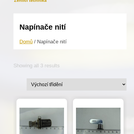
Žehlicí technika
Napínače nití
Domů
/ Napínače nití
Showing all 3 results