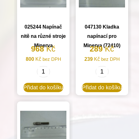
025244 Napínač
047130 Kladka
nitě na různé stroje
napínací pro
Minerva
Minerva (72410)
968
Kč
289
Kč
800
Kč
bez DPH
239
Kč
bez DPH
025244
047130
Napínač
Kladka
Přidat do košíku
Přidat do košíku
nitě
napínací
na
pro
různé
Minerva
stroje
(72410)
Minerva
množství
množství