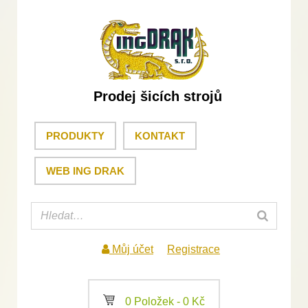
Prodej šicích strojů
PRODUKTY
KONTAKT
WEB ING DRAK
Můj účet
Registrace
a
0 Položek -
0
Kč