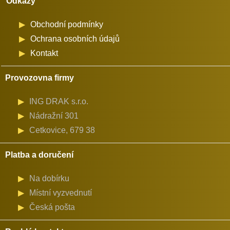
Odkazy
množství
Obchodní podmínky
Ochrana osobních údajů
Kontakt
Provozovna firmy
ING DRAK s.r.o.
Nádražní 301
Cetkovice, 679 38
Platba a doručení
Na dobírku
Místní vyzvednutí
Česká pošta