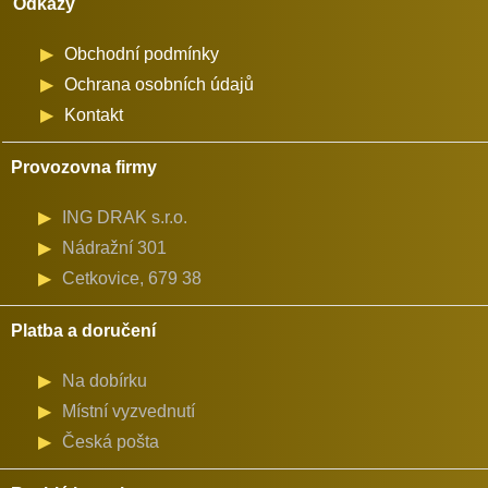
Odkazy
Minerva
Obchodní podmínky
(72406)
Ochrana osobních údajů
množství
Kontakt
Provozovna firmy
ING DRAK s.r.o.
Nádražní 301
Cetkovice, 679 38
Platba a doručení
Na dobírku
Místní vyzvednutí
Česká pošta