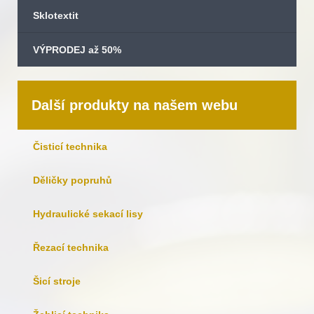
Sklotextit
VÝPRODEJ až 50%
Další produkty na našem webu
Čisticí technika
Děličky popruhů
Hydraulické sekací lisy
Řezací technika
Šicí stroje