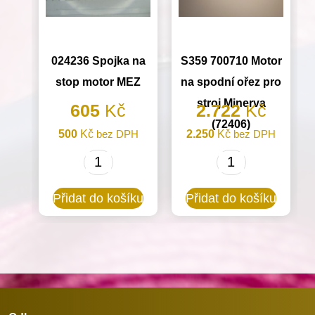
024236 Spojka na
S359 700710 Motor
stop motor MEZ
na spodní ořez pro
stroj Minerva
605
Kč
2.722
Kč
(72406)
500
Kč
bez DPH
2.250
Kč
bez DPH
024236
S359
Spojka
700710
Přidat do košíku
Přidat do košíku
na
Motor
stop
na
motor
spodní
MEZ
ořez
množství
pro
stroj