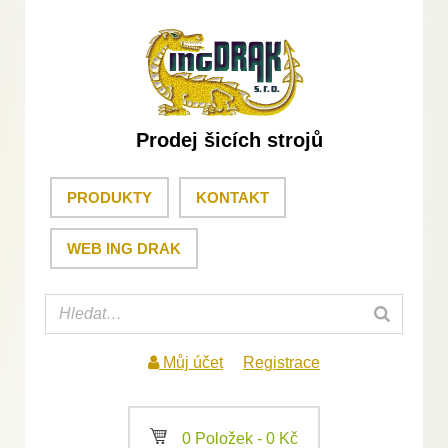
Prodej šicích strojů
PRODUKTY
KONTAKT
WEB ING DRAK
Můj účet
Registrace
a
0 Položek -
0
Kč