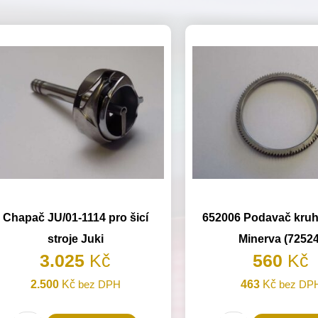
Chapač JU/01-1114 pro šicí
652006 Podavač kruh
stroje Juki
Minerva (72524
3.025
Kč
560
Kč
2.500
Kč
bez DPH
463
Kč
bez DP