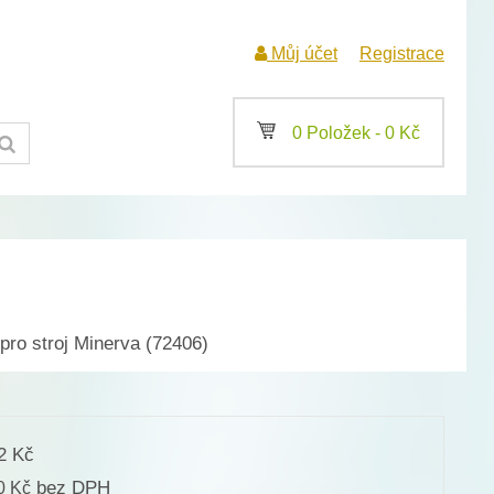
Můj účet
Registrace
a
0 Položek -
0
Kč
pro stroj Minerva (72406)
22
Kč
bez DPH
50
Kč