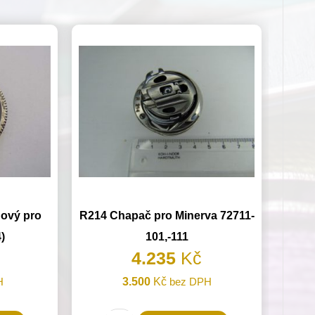
ový pro
R214 Chapač pro Minerva 72711-
)
101,-111
4.235
Kč
H
3.500
Kč
bez DPH