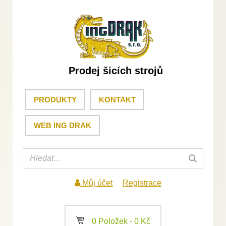
Prodej šicích strojů
PRODUKTY
KONTAKT
WEB ING DRAK
Můj účet
Registrace
a
0 Položek -
0
Kč