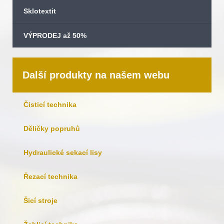
Sklotextit
VÝPRODEJ až 50%
Další produkty na našem webu
Čisticí technika
Děličky popruhů
Hydraulické sekací lisy
Řezací technika
Šicí stroje