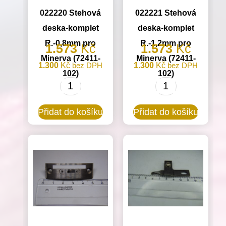
022220 Stehová
022221 Stehová
deska-komplet
deska-komplet
R.-0,8mm pro
R.-1,2mm pro
1.573
Kč
1.573
Kč
Minerva (72411-
Minerva (72411-
1.300
Kč
bez DPH
1.300
Kč
bez DPH
102)
102)
022220
022221
Stehová
Stehová
Přidat do košíku
Přidat do košíku
deska-
deska-
komplet
komplet
R.-0,8mm
R.-1,2mm
pro
pro
Minerva
Minerva
(72411-
(72411-
102)
102)
množství
množství