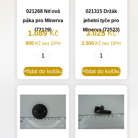
021268 Niťová
021315 Držák
páka pro Minerva
jehelní tyče pro
(72129)
Minerva (72523)
1.089
Kč
3.025
Kč
900
Kč
bez DPH
2.500
Kč
bez DPH
021268
021315
Niťová
Držák
Přidat do košíku
Přidat do košíku
páka
jehelní
pro
tyče
Minerva
pro
(72129)
Minerva
množství
(72523)
množství