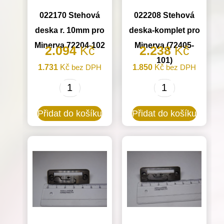
množství
022170 Stehová
022208 Stehová
deska r. 10mm pro
deska-komplet pro
Minerva 72204-102
Minerva (72405-
2.094
Kč
2.238
Kč
101)
1.731
Kč
bez DPH
1.850
Kč
bez DPH
022170
022208
Stehová
Stehová
Přidat do košíku
Přidat do košíku
deska
deska-
r.
komplet
10mm
pro
pro
Minerva
Minerva
(72405-
72204-
101)
102
množství
množství