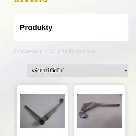
Žehlicí technika
Produkty
Zobrazeno 1. – 12. z 1849 výsledků