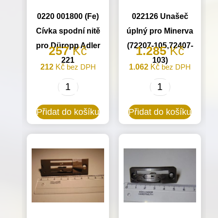
0220 001800 (Fe)
022126 Unašeč
Cívka spodní nitě
úplný pro Minerva
pro Düropp Adler
(72207-105,72407-
257
Kč
1.285
Kč
221
103)
212
Kč
bez DPH
1.062
Kč
bez DPH
0220
022126
001800
Unašeč
Přidat do košíku
Přidat do košíku
(Fe)
úplný
Cívka
pro
spodní
Minerva
nitě
(72207-
pro
105,72407-
Düropp
103)
Adler
množství
221