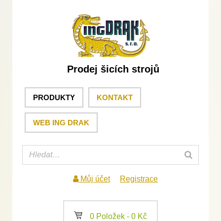
Prodej šicích strojů
PRODUKTY
KONTAKT
WEB ING DRAK
Můj účet
Registrace
a
0 Položek -
0
Kč