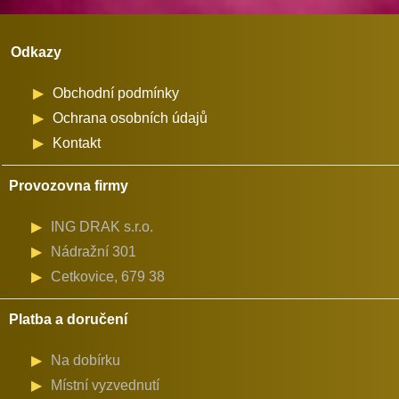
množství
Odkazy
Obchodní podmínky
Ochrana osobních údajů
Kontakt
Provozovna firmy
ING DRAK s.r.o.
Nádražní 301
Cetkovice, 679 38
Platba a doručení
Na dobírku
Místní vyzvednutí