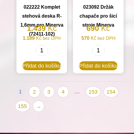
022222 Komplet
023092 Držák
stehová deska R-
chapače pro šicí
1,6mm pro Minerva
stroje Minerva
1.439
Kč
690
Kč
(72411-102)
1.189
Kč
bez DPH
570
Kč
bez DPH
022222
023092
Komplet
Držák
Přidat do košíku
Přidat do košíku
stehová
chapače
deska
pro
R-
šicí
1
…
2
3
4
153
154
1,6mm
stroje
pro
Minerva
155
→
Minerva
množství
(72411-
102)