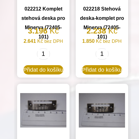
022212 Komplet
022218 Stehová
stehová deska pro
deska-komplet pro
Minerva (72405-
Minerva (72405-
3.196
Kč
2.238
Kč
101)
101)
2.641
Kč
bez DPH
1.850
Kč
bez DPH
022212
022218
Komplet
Stehová
Přidat do košíku
Přidat do košíku
stehová
deska-
deska
komplet
pro
pro
Minerva
Minerva
(72405-
(72405-
101)
101)
množství
množství