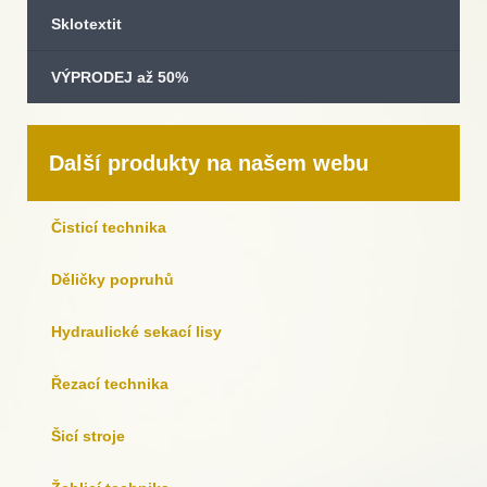
Sklotextit
VÝPRODEJ až 50%
Další produkty na našem webu
Čisticí technika
Děličky popruhů
Hydraulické sekací lisy
Řezací technika
Šicí stroje