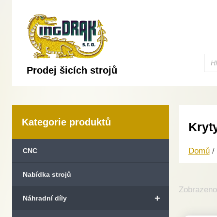
Prodej šicích strojů
Kategorie produktů
Kryt
Domů
/
CNC
Nabídka strojů
Zobrazeno 
+
Náhradní díly