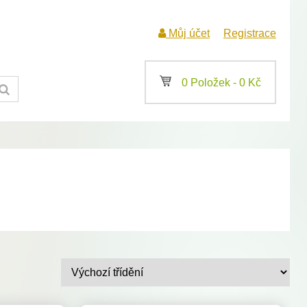
Můj účet
Registrace
a
0 Položek -
0
Kč