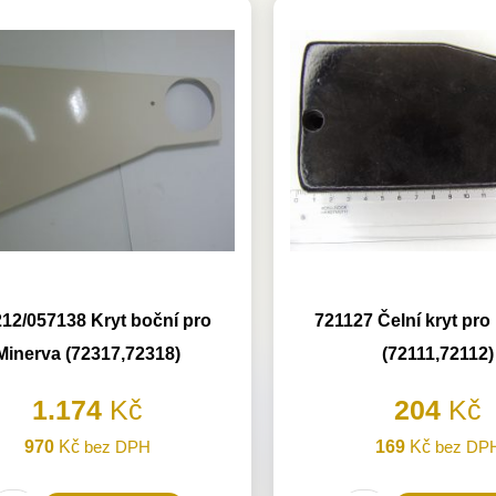
12/057138 Kryt boční pro
721127 Čelní kryt pro
Minerva (72317,72318)
(72111,72112)
1.174
Kč
204
Kč
970
Kč
bez DPH
169
Kč
bez DP