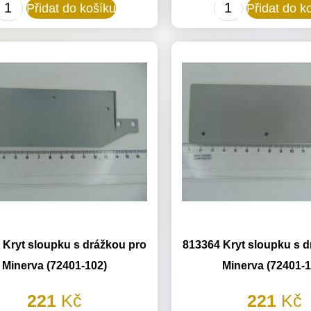
057212/057138
721127
Přidat do košíku
Přidat do k
Kryt
Čelní
boční
kryt
pro
pro
Minerva
Minerva
(72317,72318)
(72111,72112)
množství
množství
 Kryt sloupku s drážkou pro
813364 Kryt sloupku s d
Minerva (72401-102)
Minerva (72401-1
221
Kč
221
Kč