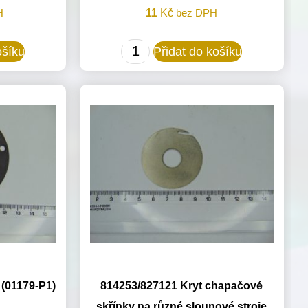
H
11
Kč
bez DPH
813873
ošíku
Přidat do košíku
Kryt
pro
Minerva
(72402,72401,72410,72414)
množství
 (01179-P1)
814253/827121 Kryt chapačové
skřínky na různé sloupové stroje