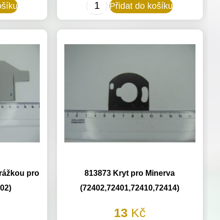
721158
ošíku
Přidat do košíku
Čelní
kryt
pro
Minerva
(72410,72125)
množství
rážkou pro
813873 Kryt pro Minerva
02)
(72402,72401,72410,72414)
13
Kč