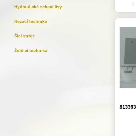
Hydraulické sekací lisy
Řezací technika
Šicí stroje
Žehlicí technika
813363