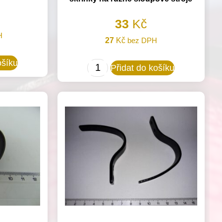
33
Kč
H
27
Kč
bez DPH
ošíku
814253/827121
Přidat do košíku
Kryt
chapačové
skřínky
na
různé
sloupové
stroje
množství