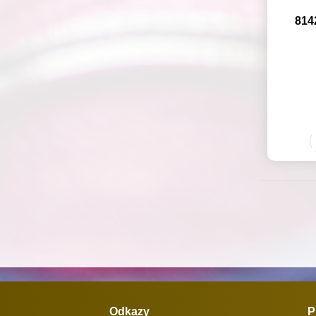
814
Odkazy
P