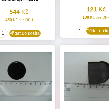
121
Kč
544
Kč
100
Kč
bez DP
450
Kč
bez DPH
814222
Přidat do k
814182
Přidat do košíku
Kryt
Kryt
pro
zadní
Minerva
(9x7cm)
(01179-
plech
P1)
na
množství
různé
stroje
Minerva
množství