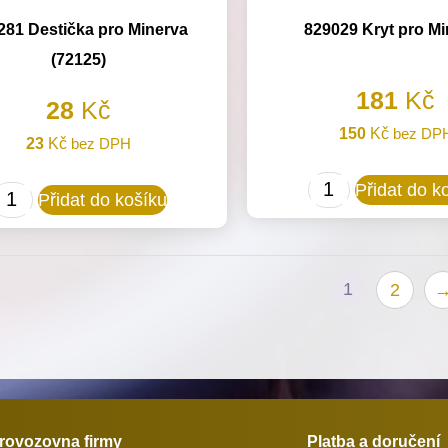
281 Destička pro Minerva
829029 Kryt pro Mi
(72125)
181
Kč
28
Kč
150
Kč
bez DP
23
Kč
bez DPH
829029
Přidat do k
814281
Přidat do košíku
Kryt
Destička
pro
pro
Minerva
Minerva
1
2
množství
(72125)
množství
rovozovna firmy
Platba a doručení