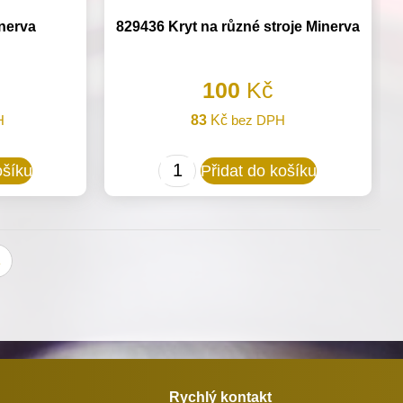
nerva
829436 Kryt na různé stroje Minerva
100
Kč
H
83
Kč
bez DPH
829436
ošíku
Přidat do košíku
Kryt
na
různé
→
stroje
Minerva
množství
Rychlý kontakt