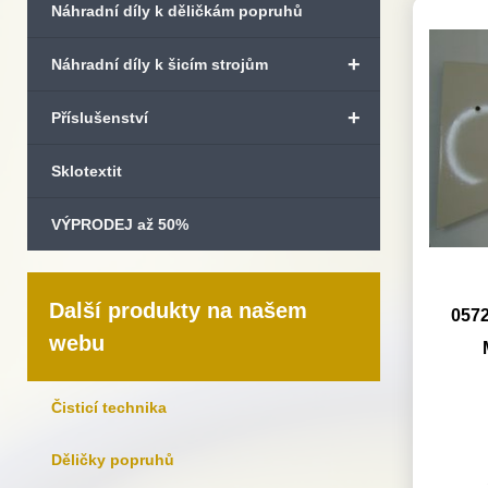
Náhradní díly k děličkám popruhů
+
Náhradní díly k šicím strojům
+
Příslušenství
Sklotextit
VÝPRODEJ až 50%
Další produkty na našem
0572
webu
Čisticí technika
Děličky popruhů