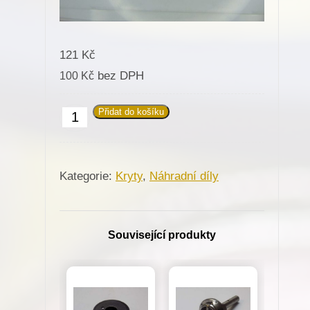
121
Kč
bez DPH
100
Kč
Přidat do košíku
814222
Kryt
pro
Kategorie:
Kryty
,
Náhradní díly
Minerva
(01179-
P1)
Související produkty
množství