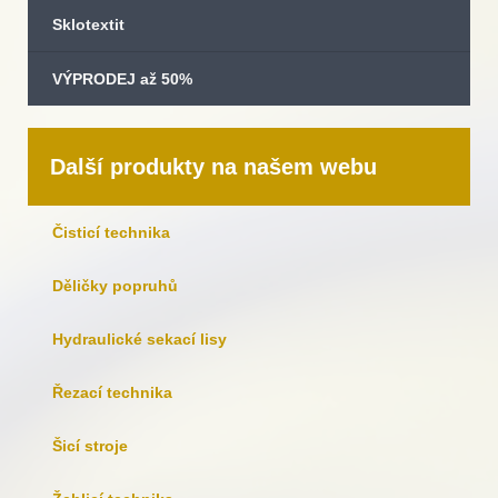
Sklotextit
VÝPRODEJ až 50%
Další produkty na našem webu
Čisticí technika
Děličky popruhů
Hydraulické sekací lisy
Řezací technika
Šicí stroje