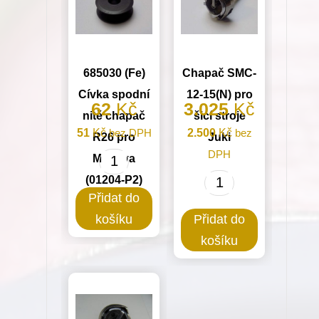
685030 (Fe)
Chapač SMC-
Cívka spodní
12-15(N) pro
62
Kč
3.025
Kč
nitě chapač
šicí stroje
51
Kč
bez DPH
2.500
Kč
bez
R26 pro
Juki
DPH
Minerva
685030
(01204-P2)
(Fe)
Chapač
Přidat do
Cívka
SMC-
košíku
Přidat do
spodní
12-
košíku
nitě
15(N)
chapač
pro
R26
šicí
pro
stroje