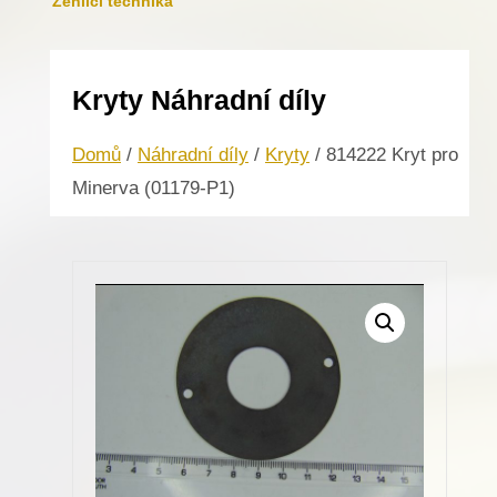
Žehlicí technika
Kryty Náhradní díly
Domů
/
Náhradní díly
/
Kryty
/ 814222 Kryt pro
Minerva (01179-P1)