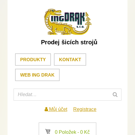
Prodej šicích strojů
PRODUKTY
KONTAKT
WEB ING DRAK
Můj účet
Registrace
a
0 Položek -
0
Kč