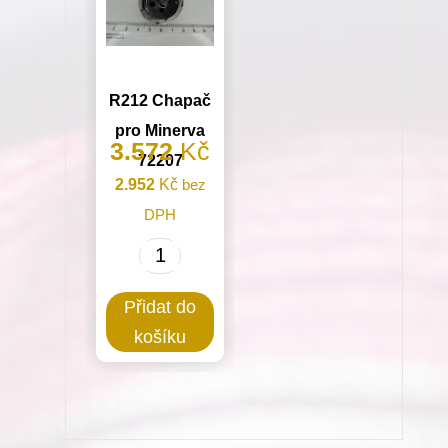
Minerva
Juki
(01204-
množství
P2)
R212 Chapač
množství
pro Minerva
3.572
Kč
72207
2.952
Kč
bez
DPH
R212
Chapač
Přidat do
pro
košíku
Minerva
72207
množství