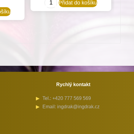
R214
Přidat do košíku
Chapač
ošíku
pro
Minerva
72711-
101,-111
množství
Rychlý kontakt
Tel.: +420 777 569 569
Email: ingdrak@ingdrak.cz