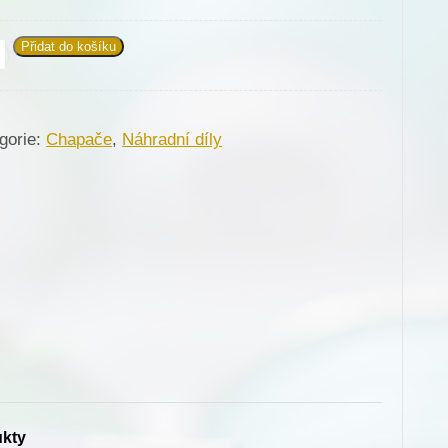
Přidat do košíku
pač
01-
4
gorie:
Chapače
,
Náhradní díly
je
žství
ukty