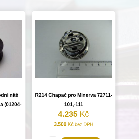
dní nitě
R214 Chapač pro Minerva 72711-
a (01204-
101,-111
4.235
Kč
3.500
Kč
bez DPH
H