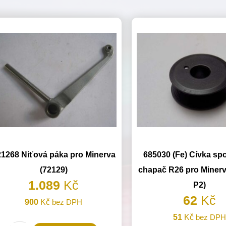
21268 Niťová páka pro Minerva
685030 (Fe) Cívka spo
(72129)
chapač R26 pro Minerv
1.089
Kč
P2)
62
Kč
900
Kč
bez DPH
51
Kč
bez DP