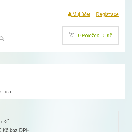
Můj účet
Registrace
a
0 Položek -
0
Kč
 Juki
25
Kč
bez DPH
00
Kč