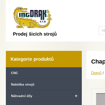
Prodej šicích strojů
Kategorie produktů
Chap
Domů
/
CNC
Nabídka strojů
+
Náhradní díly