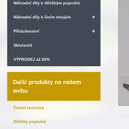
Náhradní díly k děličkám popruhů
+
Náhradní díly k šicím strojům
+
Příslušenství
Sklotextit
VÝPRODEJ až 50%
Další produkty na našem
webu
Čisticí technika
Děličky popruhů