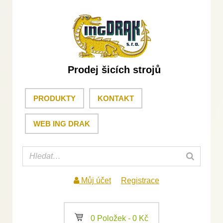
Prodej šicích strojů
PRODUKTY
KONTAKT
WEB ING DRAK
Můj účet
Registrace
a
0 Položek -
0
Kč