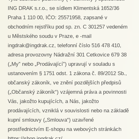
ING DRAK s.r.o., se sídlem Klimentská 1652/36
Praha 1 110 00, IČO: 25571958, zapsané v
obchodním rejstříku pod sp. zn. C 301257 vedeném
u Městského soudu v Praze, e -mail
ingdrak@ingdrak.cz, telefonní číslo 516 478 410,
adresa provozovny Nádražní 301 Cetkovice 679 38
(„My” nebo „Prodávající”) upravují v souladu s
ustanovením § 1751 odst. 1 zákona č. 89/2012 Sb.,
občanský zákoník, ve znění pozdějších předpisů
(„Občanský zákoník“) vzájemná práva a povinnosti
Vás, jakožto kupujících, a Nás, jakožto
prodávajících, vzniklá v souvislosti nebo na základě
kupní smlouvy („Smlouva“) uzavřené
prostřednictvím E-shopu na webových stránkách
https://shop.ingdrak.cz/.