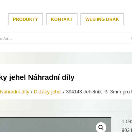
PRODUKTY
KONTAKT
WEB ING DRAK
ky jehel Náhradní díly
Náhradní díly
/
Držáky jehel
/ 394143 Jehelník R- 3mm pro 
1.0
902