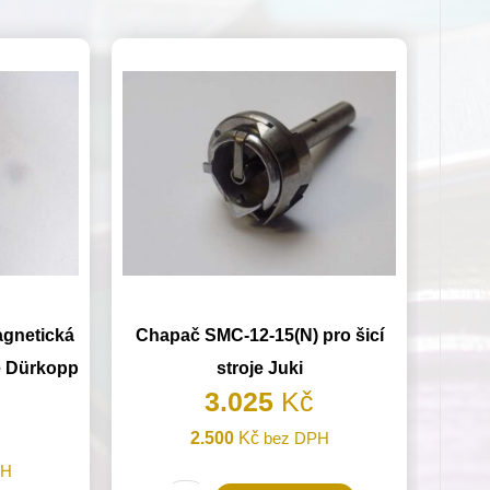
agnetická
Chapač SMC-12-15(N) pro šicí
je Dürkopp
stroje Juki
3.025
Kč
2.500
Kč
bez DPH
PH