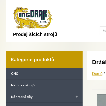
Prodej šicích strojů
Kategorie produktů
Držá
Domů
/
CNC
Nabídka strojů
+
Náhradní díly