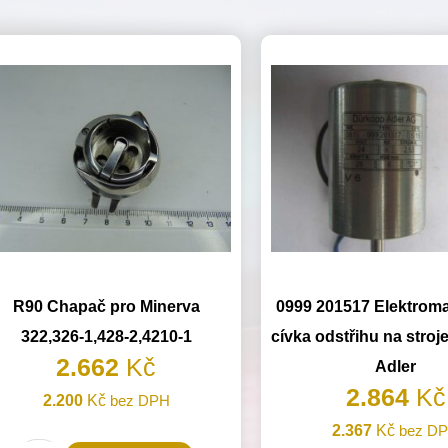
R90 Chapač pro Minerva
0999 201517 Elektrom
322,326-1,428-2,4210-1
cívka odstřihu na stro
2.662
Kč
Adler
2.864
Kč
2.200
Kč
bez DPH
2.367
Kč
bez D