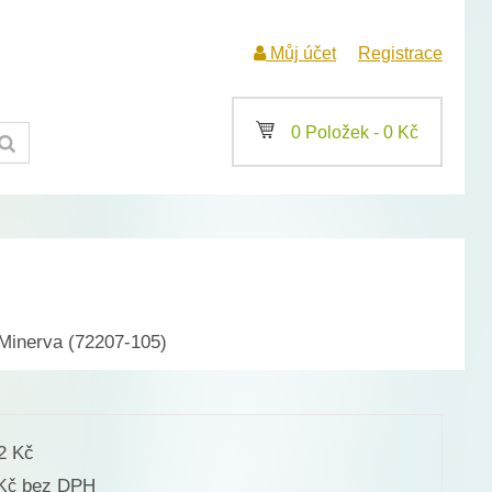
Můj účet
Registrace
a
0 Položek -
0
Kč
Minerva (72207-105)
92
Kč
bez DPH
Kč