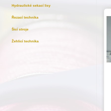
Hydraulické sekací lisy
Řezací technika
Šicí stroje
Žehlicí technika