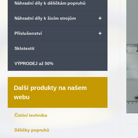
Náhradní díly k děličkám popruhů
+
Náhradní díly k šicím strojům
+
Příslušenství
Sklotextit
VÝPRODEJ až 50%
Další produkty na našem
webu
Čisticí technika
Děličky popruhů