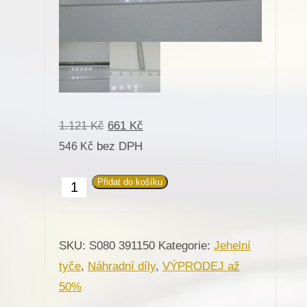
Původní
Aktuální
1.121
Kč
661
Kč
cena
cena
bez DPH
546
Kč
byla:
je:
Přidat do košíku
391150
1.121 Kč.
661 Kč.
Jehelní
tyč
SKU:
S080 391150
Kategorie:
Jehelní
pro
tyče
,
Náhradní díly
,
VÝPRODEJ až
Minerva
50%
(72405-