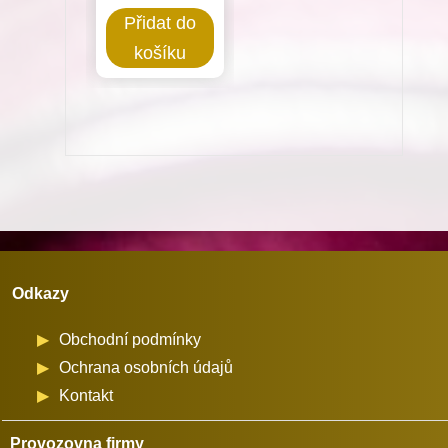
pásek
Přidat do
úzký
košíku
vhodný
pro
stroje
Minerva
(72524)
množství
Odkazy
Obchodní podmínky
Ochrana osobních údajů
Kontakt
Provozovna firmy