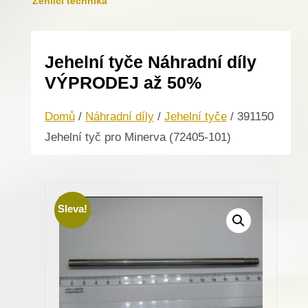
Žehlicí technika
Jehelní tyče Náhradní díly
VÝPRODEJ až 50%
Domů
/
Náhradní díly
/
Jehelní tyče
/ 391150
Jehelní tyč pro Minerva (72405-101)
Sleva!