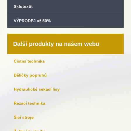
Sklotextit
VÝPRODEJ až 50%
Další produkty na našem webu
Čisticí technika
Děličky popruhů
Hydraulické sekací lisy
Řezací technika
Šicí stroje