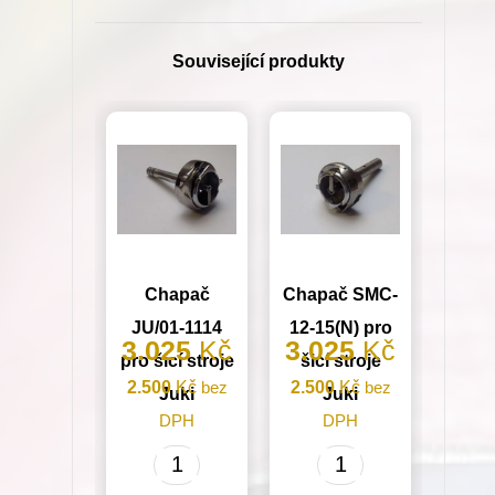
101)
množství
Související produkty
Chapač
Chapač SMC-
JU/01-1114
12-15(N) pro
3.025
Kč
3.025
Kč
pro šicí stroje
šicí stroje
2.500
Kč
bez
2.500
Kč
bez
Juki
Juki
DPH
DPH
Chapač
Chapač