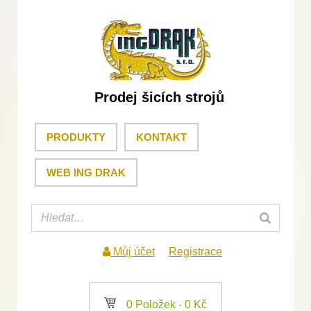
Prodej šicích strojů
PRODUKTY
KONTAKT
WEB ING DRAK
Můj účet
Registrace
a
0 Položek -
0
Kč