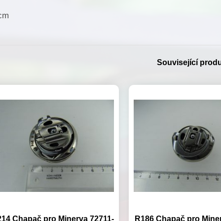
cm
Související prod
14 Chapač pro Minerva 72711-
R186 Chapač pro Mine