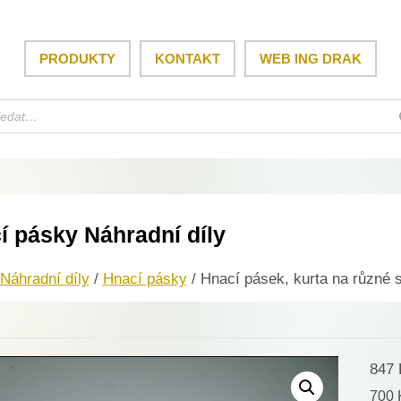
PRODUKTY
KONTAKT
WEB ING DRAK
í pásky Náhradní díly
Náhradní díly
/
Hnací pásky
/ Hnací pásek, kurta na různé s
847
700