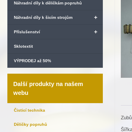
Náhradní díly k děličkám popruhů
+
Náhradní díly k šicím strojům
+
Příslušenství
Sklotextit
VÝPRODEJ až 50%
Další produkty na našem
webu
Čisticí technika
Zubů
Děličky popruhů
Šířk