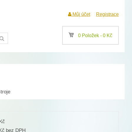
Můj účet
Registrace
a
0 Položek -
0
Kč
troje
Kč
bez DPH
Kč