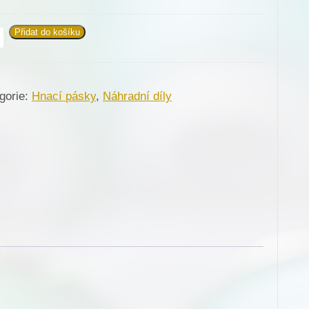
Přidat do košíku
cí
ek,
a
gorie:
Hnací pásky
,
Náhradní díly
né
je
žství