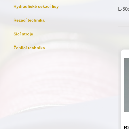
Hydraulické sekací lisy
L-50
Řezací technika
Šicí stroje
Žehlicí technika
R2