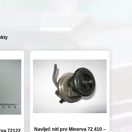
ukty
Navíječ nití pro Minerva 72 410 –
rva 72122