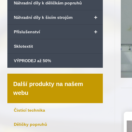
Náhradní díly k děličkám popruhů
+
Náhradní díly k šicím strojům
+
Příslušenství
Sklotextit
VÝPRODEJ až 50%
Další produkty na našem
webu
Čisticí technika
Děličky popruhů