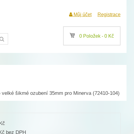
Můj účet
Registrace
a
0 Položek -
0
Kč
o velké šikmé ozubení 35mm pro Minerva (72410-104)
Kč
bez DPH
Kč