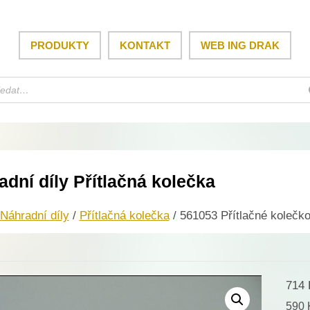
PRODUKTY
KONTAKT
WEB ING DRAK
adní díly Přítlačná kolečka
Náhradní díly
/
Přítlačná kolečka
/ 561053 Přítlačné kolečk
714
590