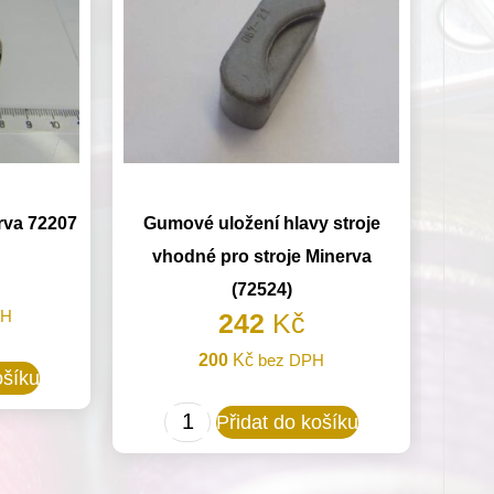
rva 72207
Gumové uložení hlavy stroje
vhodné pro stroje Minerva
(72524)
PH
242
Kč
200
Kč
bez DPH
ošíku
Gumové
Přidat do košíku
uložení
hlavy