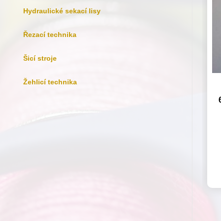
Hydraulické sekací lisy
Řezací technika
Šicí stroje
Žehlicí technika