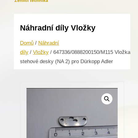
Žehlicí technika
Náhradní díly Vložky
Domů
/
Náhradní
díly
/
Vložky
/ 647336/0888200150/M115 Vložka
stehové desky (NA 2) pro Dürkopp Adler