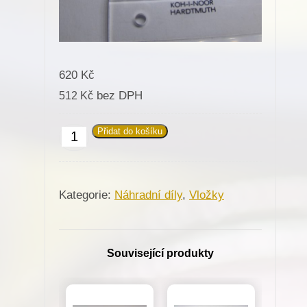
620
Kč
bez DPH
512
Kč
Přidat do košíku
647336/0888200150/M115
Vložka
stehové
Kategorie:
Náhradní díly
,
Vložky
desky
(NA
2)
Související produkty
pro
Dürkopp
Adler