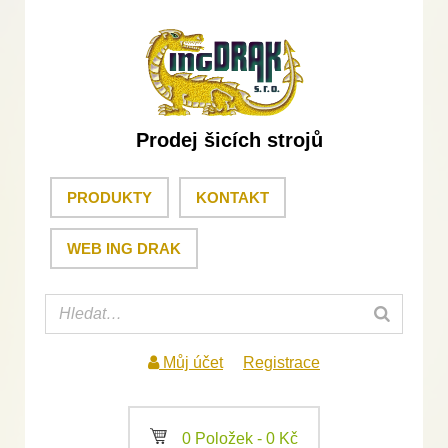
Prodej šicích strojů
PRODUKTY
KONTAKT
WEB ING DRAK
Můj účet
Registrace
a
0 Položek -
0
Kč