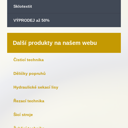
Sklotextit
VÝPRODEJ až 50%
Další produkty na našem webu
Čisticí technika
Děličky popruhů
Hydraulické sekací lisy
Řezací technika
Šicí stroje