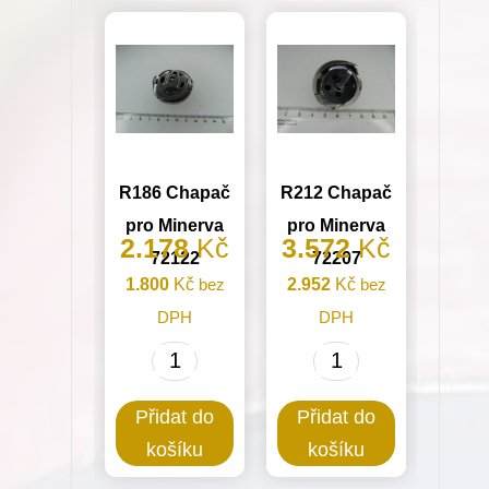
množství
R186 Chapač
R212 Chapač
pro Minerva
pro Minerva
2.178
Kč
3.572
Kč
72122
72207
1.800
Kč
bez
2.952
Kč
bez
DPH
DPH
R186
R212
Chapač
Chapač
Přidat do
Přidat do
pro
pro
košíku
košíku
Minerva
Minerva