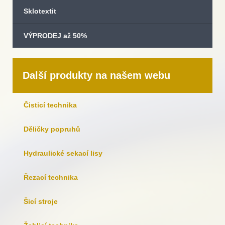
Sklotextit
VÝPRODEJ až 50%
Další produkty na našem webu
Čisticí technika
Děličky popruhů
Hydraulické sekací lisy
Řezací technika
Šicí stroje