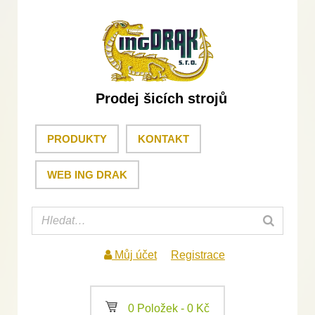
Prodej šicích strojů
PRODUKTY
KONTAKT
WEB ING DRAK
Můj účet
Registrace
a
0 Položek -
0
Kč