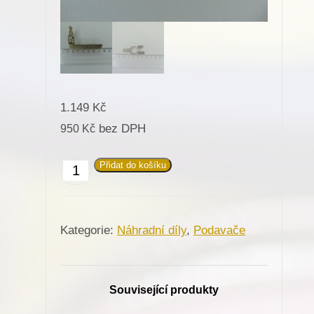
1.149
Kč
bez DPH
950
Kč
Přidat do košíku
648059/111
Podávací
vidlice
Kategorie:
Náhradní díly
,
Podavače
pro
Persy
(01204-
Související produkty
P1)