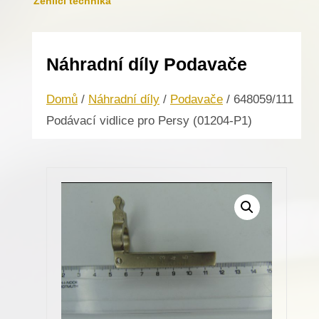
Žehlicí technika
Náhradní díly Podavače
Domů
/
Náhradní díly
/
Podavače
/ 648059/111
Podávací vidlice pro Persy (01204-P1)