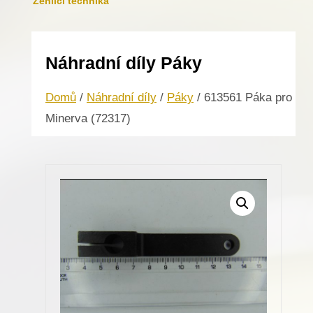
Žehlicí technika
Náhradní díly Páky
Domů
/
Náhradní díly
/
Páky
/ 613561 Páka pro
Minerva (72317)