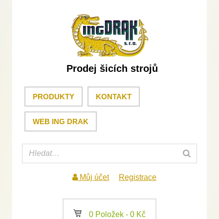
Prodej šicích strojů
PRODUKTY
KONTAKT
WEB ING DRAK
Můj účet
Registrace
a
0 Položek -
0
Kč