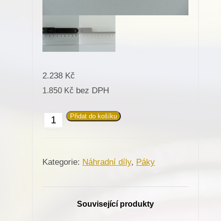
2.238
Kč
bez DPH
1.850
Kč
Přidat do košíku
613561
Páka
pro
Kategorie:
Náhradní díly
,
Páky
Minerva
(72317)
množství
Související produkty