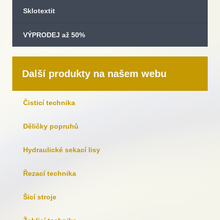
Sklotextit
VÝPRODEJ až 50%
Další produkty na našem webu
Čisticí technika
Děličky popruhů
Hydraulické sekací lisy
Řezací technika
Šicí stroje