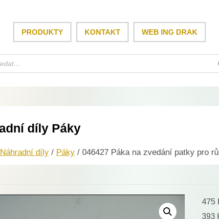
PRODUKTY
KONTAKT
WEB ING DRAK
adní díly Páky
Náhradní díly
/
Páky
/ 046427 Páka na zvedání patky pro rů
475
393