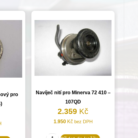
Navíječ nití pro Minerva 72 410 –
ový pro
107QD
)
2.359
Kč
1.950
Kč
bez DPH
H