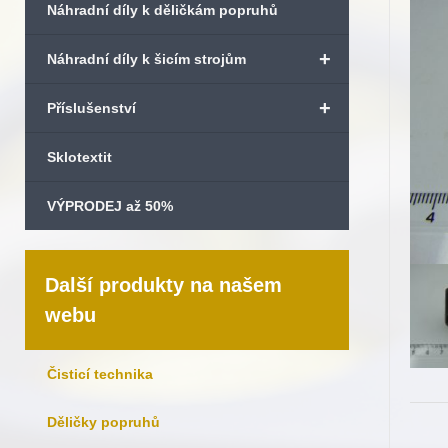
Náhradní díly k děličkám popruhů
+
Náhradní díly k šicím strojům
+
Příslušenství
Sklotextit
VÝPRODEJ až 50%
Další produkty na našem
webu
Čisticí technika
Děličky popruhů