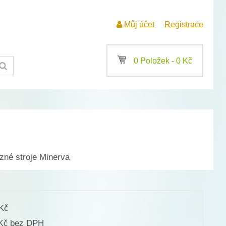
Můj účet
Registrace
a
0 Položek -
0
Kč
zné stroje Minerva
Kč
bez DPH
Kč