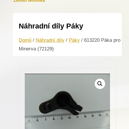
Žehlicí technika
Náhradní díly Páky
Domů
/
Náhradní díly
/
Páky
/ 613220 Páka pro
Minerva (72129)