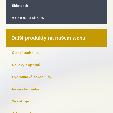
Sklotextit
VÝPRODEJ až 50%
Další produkty na našem webu
Čisticí technika
Děličky popruhů
Hydraulické sekací lisy
Řezací technika
Šicí stroje