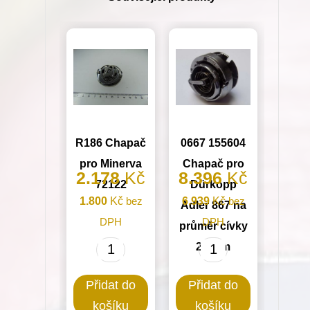
R186 Chapač
0667 155604
pro Minerva
Chapač pro
2.178
Kč
8.396
Kč
72122
Dürkopp
1.800
Kč
bez
6.939
Kč
bez
Adler 867 na
DPH
DPH
průměr cívky
26 mm
R186
0667
Chapač
155604
Přidat do
Přidat do
pro
Chapač
košíku
košíku