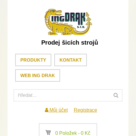
Prodej šicích strojů
PRODUKTY
KONTAKT
WEB ING DRAK
Můj účet
Registrace
a
0 Položek -
0
Kč