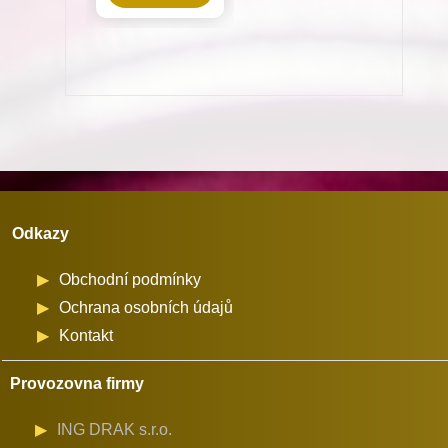
spodní
nitě
chapač
R214
pro
Minerva
(72711-
101,111)
Odkazy
množství
Obchodní podmínky
Ochrana osobních údajů
Kontakt
Provozovna firmy
ING DRAK s.r.o.