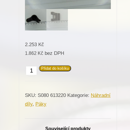
2.253
Kč
bez DPH
1.862
Kč
Přidat do košíku
613220
Páka
pro
SKU:
S080 613220
Kategorie:
Náhradní
Minerva
díly
,
Páky
(72129)
množství
Související produkty