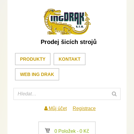
Prodej šicích strojů
PRODUKTY
KONTAKT
WEB ING DRAK
Můj účet
Registrace
a
0 Položek -
0
Kč