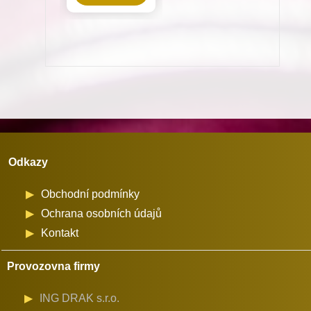
pro
Dürkopp
Adler
867
na
průměr
cívky
26
Odkazy
mm
množství
Obchodní podmínky
Ochrana osobních údajů
Kontakt
Provozovna firmy
ING DRAK s.r.o.