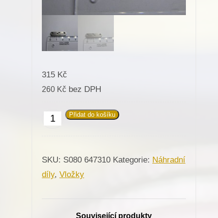
315
Kč
bez DPH
260
Kč
Přidat do košíku
647310
Vložka
stehové
SKU:
S080 647310
Kategorie:
Náhradní
desky
díly
,
Vložky
pro
Minerva
množství
Související produkty