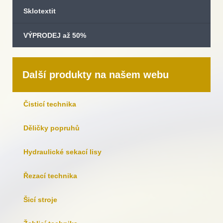
Sklotextit
VÝPRODEJ až 50%
Další produkty na našem webu
Čisticí technika
Děličky popruhů
Hydraulické sekací lisy
Řezací technika
Šicí stroje