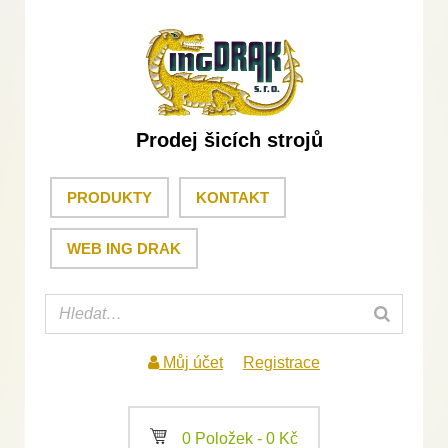
Prodej šicích strojů
PRODUKTY
KONTAKT
WEB ING DRAK
Můj účet
Registrace
a
0 Položek -
0
Kč