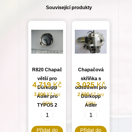
1)
Související produkty
množství
R820 Chapač
Chapačová
větší pro
skříňka s
4.719
Kč
3.025
Kč
Dürkopp
odstřihem pro
3.900
Kč
bez
2.500
Kč
bez
Adler pro
Dürkopp
DPH
DPH
TYPOS 2
Adler
R820
Chapačová
Chapač
skříňka
Přidat do
Přidat do