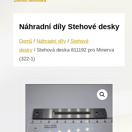
Žehlicí technika
Náhradní díly Stehové desky
Domů
/
Náhradní díly
/
Stehové
desky
/ Stehová deska 811192 pro Minerva
(322-1)