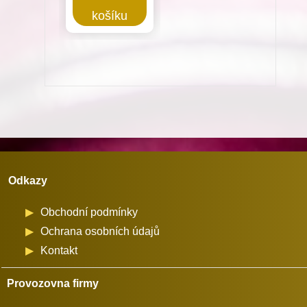
Chapač
košíku
pro
Dürkopp
Adler
867
na
průměr
cívky
26
Odkazy
mm
množství
Obchodní podmínky
Ochrana osobních údajů
Kontakt
Provozovna firmy