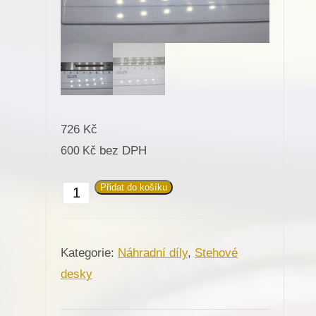
726
Kč
bez DPH
600
Kč
Přidat do košíku
Stehová
deska
811192
Kategorie:
Náhradní díly
,
Stehové
pro
desky
Minerva
(322-