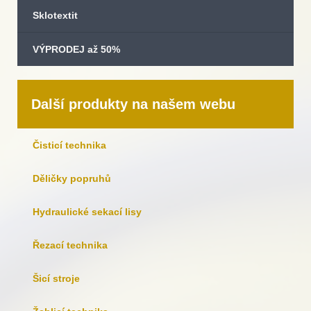
Sklotextit
VÝPRODEJ až 50%
Další produkty na našem webu
Čisticí technika
Děličky popruhů
Hydraulické sekací lisy
Řezací technika
Šicí stroje