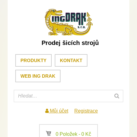
Prodej šicích strojů
PRODUKTY
KONTAKT
WEB ING DRAK
Můj účet
Registrace
a
0 Položek -
0
Kč