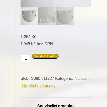
1.264
Kč
bez DPH
1.045
Kč
Přidat do košíku
811727
Stehová
deska
SKU:
S080 811727
Kategorie:
Náhradní
pro
díly
,
Stehové desky
Minerva
(72113)
množství
Související produkty