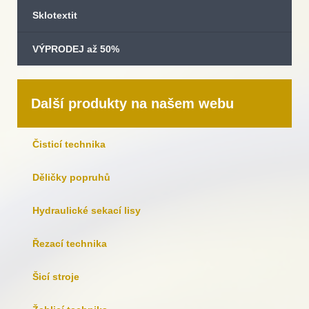
Sklotextit
VÝPRODEJ až 50%
Další produkty na našem webu
Čisticí technika
Děličky popruhů
Hydraulické sekací lisy
Řezací technika
Šicí stroje