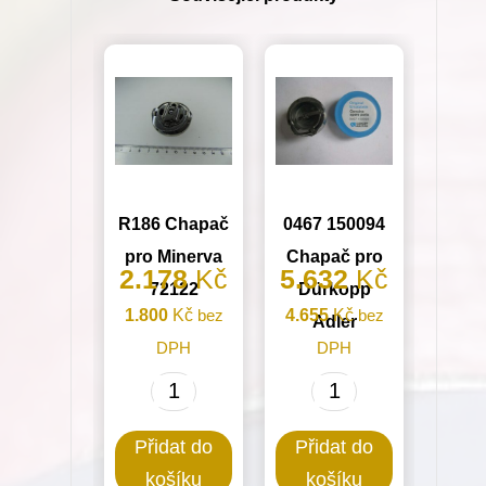
R186 Chapač
0467 150094
pro Minerva
Chapač pro
2.178
Kč
5.632
Kč
72122
Dürkopp
1.800
Kč
bez
4.655
Kč
bez
Adler
DPH
DPH
R186
0467
Chapač
150094
Přidat do
Přidat do
pro
Chapač
košíku
košíku