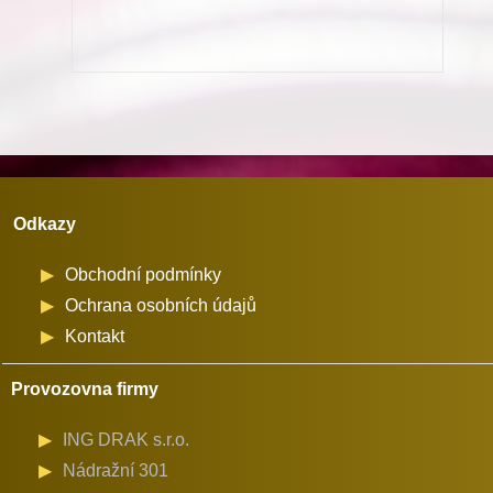
nitě
chapač
R26
pro
Minerva
(01204-
P2)
Odkazy
množství
Obchodní podmínky
Ochrana osobních údajů
Kontakt
Provozovna firmy
ING DRAK s.r.o.
Nádražní 301