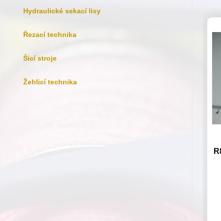
Hydraulické sekací lisy
Řezací technika
Šicí stroje
Žehlicí technika
R