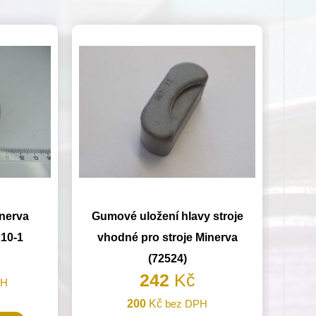
nerva
Gumové uložení hlavy stroje
210-1
vhodné pro stroje Minerva
(72524)
242
Kč
PH
200
Kč
bez DPH