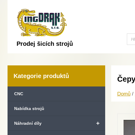
Prodej šicích strojů
Kategorie produktů
Čepy
Domů
/
CNC
Nabídka strojů
+
Náhradní díly