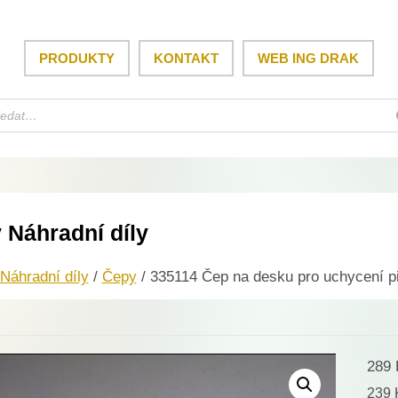
PRODUKTY
KONTAKT
WEB ING DRAK
 Náhradní díly
Náhradní díly
/
Čepy
/ 335114 Čep na desku pro uchycení p
289
239