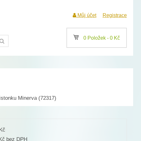
Můj účet
Registrace
a
0 Položek -
0
Kč
istonku Minerva (72317)
Kč
bez DPH
Kč