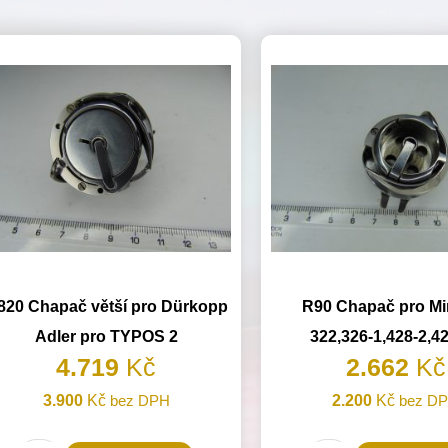
820 Chapač větší pro Dürkopp
R90 Chapač pro Mi
Adler pro TYPOS 2
322,326-1,428-2,4
4.719
Kč
2.662
Kč
3.900
Kč
bez DPH
2.200
Kč
bez D