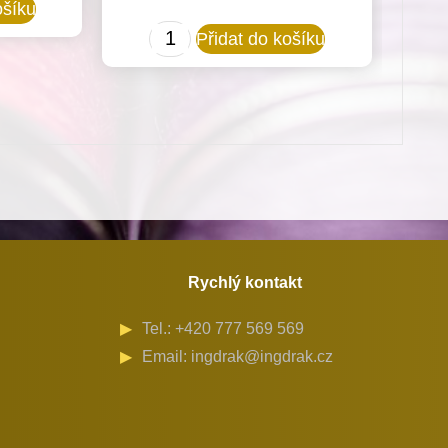
ošíku
Gumové
Přidat do košíku
uložení
hlavy
stroje
vhodné
pro
stroje
Minerva
(72524)
Rychlý kontakt
množství
Tel.: +420 777 569 569
Email: ingdrak@ingdrak.cz