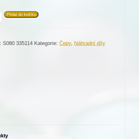
Přidat do košíku
114
:
S080 335114
Kategorie:
Čepy
,
Náhradní díly
ku
ycení
onku
erva
317)
žství
ukty