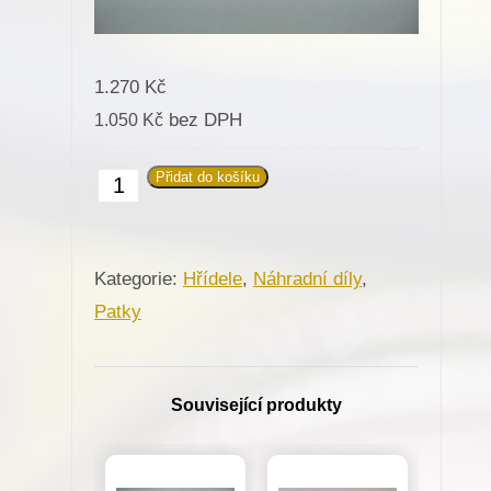
1.270
Kč
bez DPH
1.050
Kč
Přidat do košíku
Zvedací
hřídelka
patky
Kategorie:
Hřídele
,
Náhradní díly
,
kolečkové
Patky
25mm
na
stroje
Související produkty
Minerva
množství