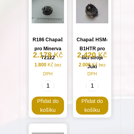
R186 Chapač
Chapač HSM-
pro Minerva
B1HTR pro
2.178
Kč
2.420
Kč
72122
šicí stroje
1.800
Kč
bez
2.000
Kč
bez
Juki
DPH
DPH
R186
Chapač
Chapač
HSM-
Přidat do
Přidat do
pro
B1HTR
košíku
košíku
Minerva
pro
72122
šicí
množství
stroje