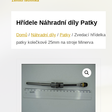
Žehlicí technika
Hřídele Náhradní díly Patky
Domů
/
Náhradní díly
/
Patky
/ Zvedací hřídelka
patky kolečkové 25mm na stroje Minerva