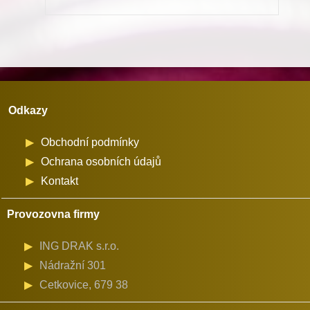
R214
pro
Minerva
(72711-
101,111)
Odkazy
množství
Obchodní podmínky
Ochrana osobních údajů
Kontakt
Provozovna firmy
ING DRAK s.r.o.
Nádražní 301
Cetkovice, 679 38