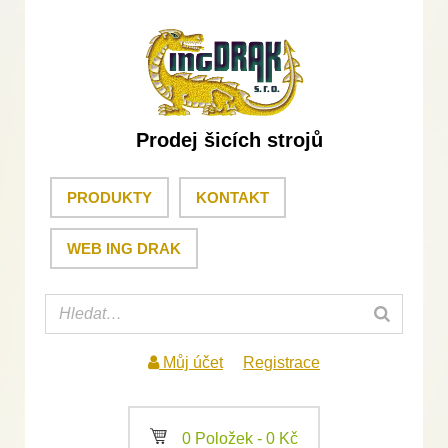
Prodej šicích strojů
PRODUKTY
KONTAKT
WEB ING DRAK
Můj účet
Registrace
a
0 Položek -
0
Kč