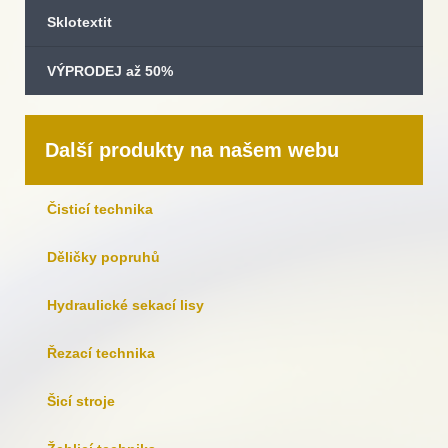
Sklotextit
VÝPRODEJ až 50%
Další produkty na našem webu
Čisticí technika
Děličky popruhů
Hydraulické sekací lisy
Řezací technika
Šicí stroje