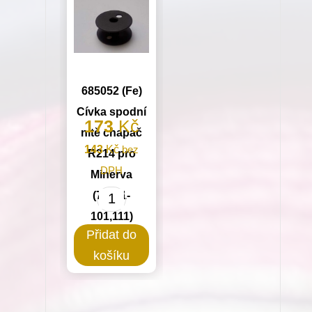
Juki
množství
685052 (Fe)
Cívka spodní
173
Kč
nitě chapač
143
Kč
bez
R214 pro
DPH
Minerva
(72711-
685052
101,111)
(Fe)
Přidat do
Cívka
košíku
spodní
nitě
chapač