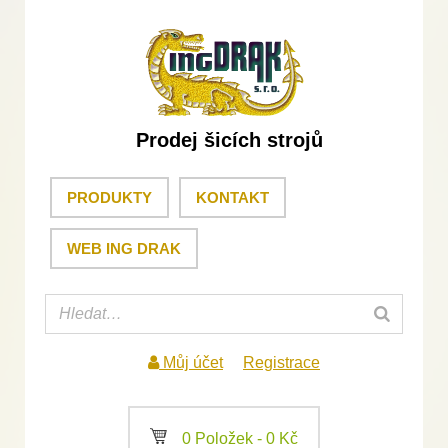
Prodej šicích strojů
PRODUKTY
KONTAKT
WEB ING DRAK
Můj účet
Registrace
a
0 Položek -
0
Kč