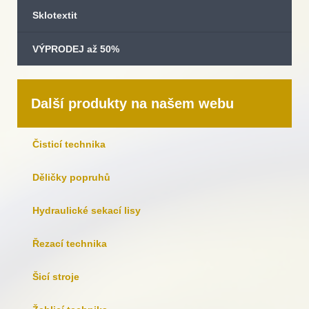
Sklotextit
VÝPRODEJ až 50%
Další produkty na našem webu
Čisticí technika
Děličky popruhů
Hydraulické sekací lisy
Řezací technika
Šicí stroje