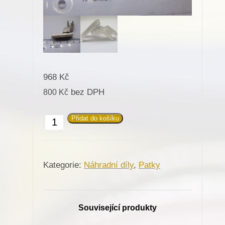
968
Kč
bez DPH
800
Kč
Přidat do košíku
Patka
668027
pro
Kategorie:
Náhradní díly
,
Patky
Minerva
(72112-
101)
Související produkty
množství