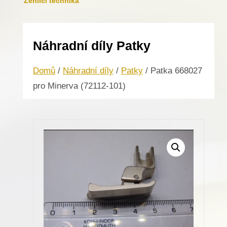
Žehlicí technika
Náhradní díly Patky
Domů
/
Náhradní díly
/
Patky
/ Patka 668027
pro Minerva (72112-101)