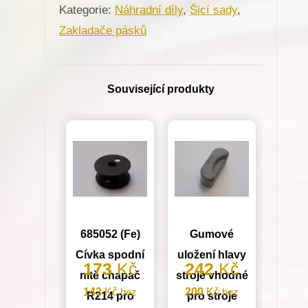
Kategorie:
Náhradní díly
,
Šicí sady
,
na
Zakladače pásků
šicí
stroje
A10
Související produkty
20mm
S60
13/16"
množství
685052 (Fe)
Gumové
Cívka spodní
uložení hlavy
173
Kč
242
Kč
nitě chapač
stroje vhodné
143
Kč
bez
200
Kč
bez
R214 pro
pro stroje