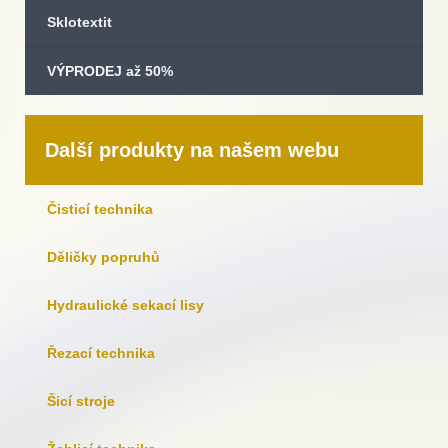
Sklotextit
VÝPRODEJ až 50%
Další produkty na našem webu
Čisticí technika
Děličky popruhů
Hydraulické sekací lisy
Řezací technika
Šicí stroje