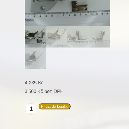
4.235
Kč
bez DPH
3.500
Kč
Přidat do košíku
Zakladač
pásků-
sada