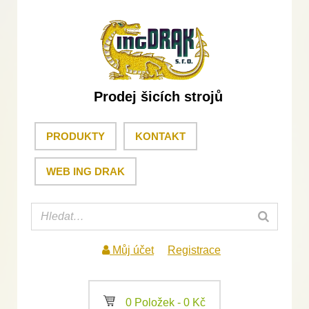
Prodej šicích strojů
PRODUKTY
KONTAKT
WEB ING DRAK
Můj účet
Registrace
a
0 Položek -
0
Kč