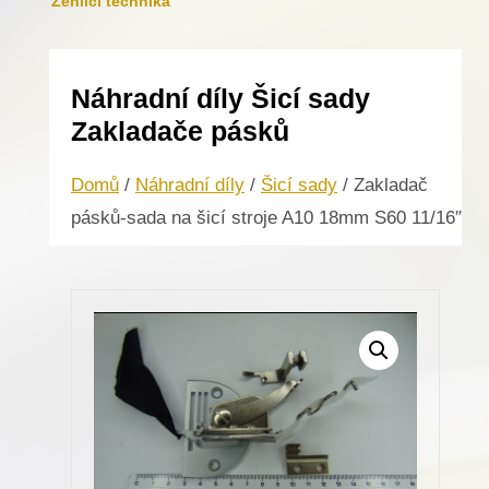
Žehlicí technika
Náhradní díly Šicí sady
Zakladače pásků
Domů
/
Náhradní díly
/
Šicí sady
/ Zakladač
pásků-sada na šicí stroje A10 18mm S60 11/16″