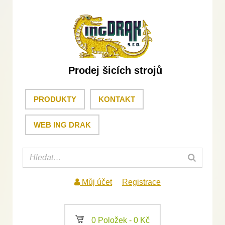
Prodej šicích strojů
PRODUKTY
KONTAKT
WEB ING DRAK
Můj účet
Registrace
a
0 Položek -
0
Kč