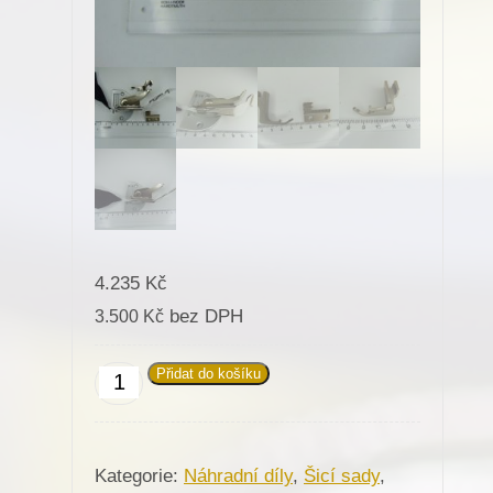
4.235
Kč
bez DPH
3.500
Kč
Přidat do košíku
Zakladač
pásků-
sada
Kategorie:
Náhradní díly
,
Šicí sady
,
na