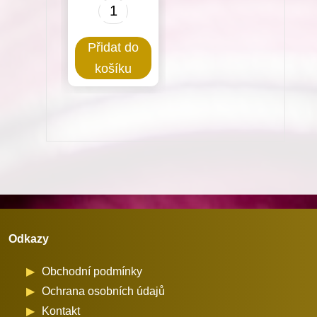
Chapačová
skříňka
Přidat do
s
košíku
odstřihem
pro
Dürkopp
Adler
množství
Odkazy
Obchodní podmínky
Ochrana osobních údajů
Kontakt