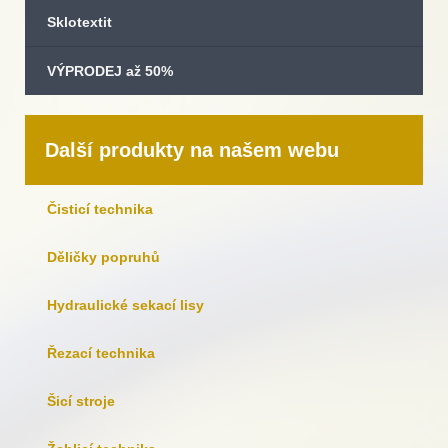
Sklotextit
VÝPRODEJ až 50%
Další produkty na našem webu
Čisticí technika
Děličky popruhů
Hydraulické sekací lisy
Řezací technika
Šicí stroje