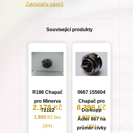
Zakladače pásků
šicí
stroje
A10
Související produkty
18mm
S60
11/16"
množství
R186 Chapač
0667 155604
pro Minerva
Chapač pro
2.178
Kč
8.396
Kč
72122
Dürkopp
1.800
Kč
bez
6.939
Kč
bez
Adler 867 na
DPH
DPH
průměr cívky