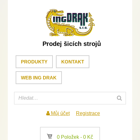
Prodej šicích strojů
PRODUKTY
KONTAKT
WEB ING DRAK
Můj účet
Registrace
a
0 Položek -
0
Kč