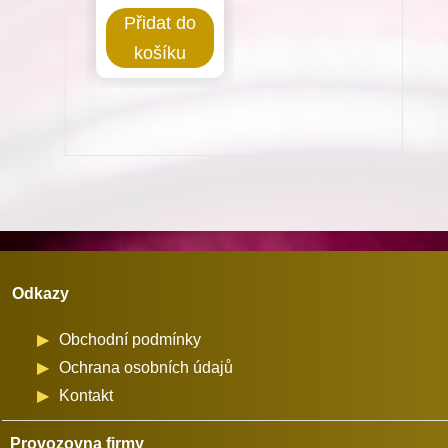
HSM-
Přidat do
B1HTR
košíku
pro
šicí
stroje
Juki
množství
Odkazy
Obchodní podmínky
Ochrana osobních údajů
Kontakt
Provozovna firmy