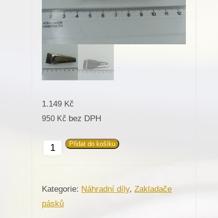
1.149
Kč
bez DPH
950
Kč
Přidat do košíku
Zakladač
pro
našívání
Kategorie:
Náhradní díly
,
Zakladače
pásku
pásků
K416