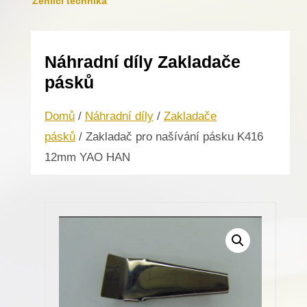
Žehlicí technika
Náhradní díly Zakladače
pásků
Domů
/
Náhradní díly
/
Zakladače
pásků
/ Zakladač pro našívání pásku K416
12mm YAO HAN