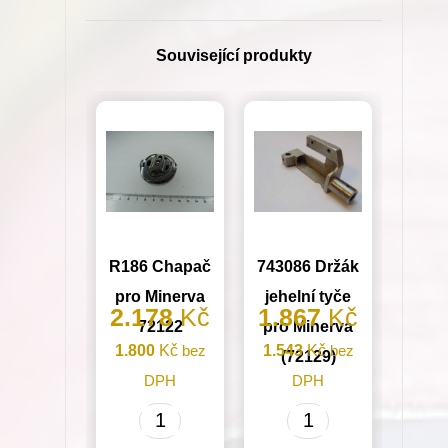
12mm
YAO
Související produkty
HAN
množství
R186 Chapač
743086 Držák
pro Minerva
jehelní tyče
2.178
Kč
1.867
Kč
72122
pro Minerva
1.800
Kč
bez
1.543
Kč
bez
(72129)
DPH
DPH
R186
743086