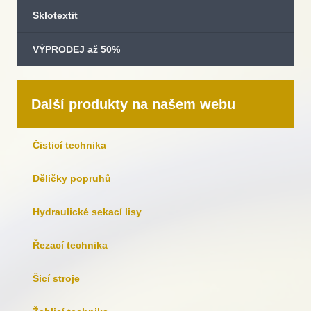
Sklotextit
VÝPRODEJ až 50%
Další produkty na našem webu
Čisticí technika
Děličky popruhů
Hydraulické sekací lisy
Řezací technika
Šicí stroje