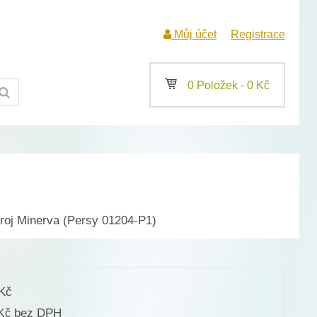
Můj účet
Registrace
a
0 Položek -
0
Kč
roj Minerva (Persy 01204-P1)
Kč
bez DPH
Kč