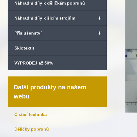
Náhradní díly k děličkám popruhů
+
Náhradní díly k šicím strojům
+
Příslušenství
Sklotextit
VÝPRODEJ až 50%
Další produkty na našem
webu
Čisticí technika
Děličky popruhů