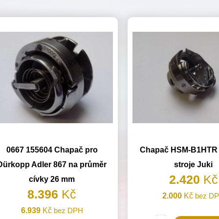
0667 155604 Chapač pro
Chapač HSM-B1HTR p
Dürkopp Adler 867 na průměr
stroje Juki
2.420
Kč
cívky 26 mm
8.396
Kč
2.000
Kč
bez D
6.939
Kč
bez DPH