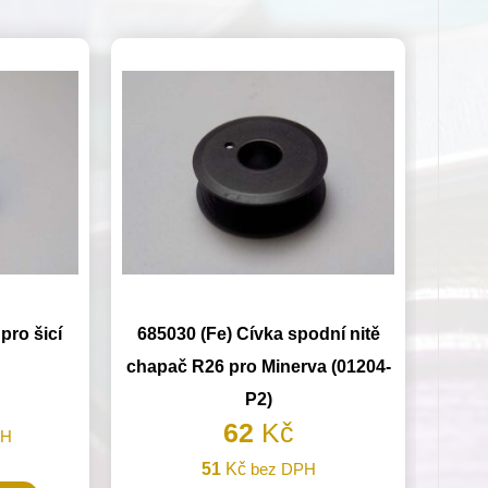
ro šicí
685030 (Fe) Cívka spodní nitě
chapač R26 pro Minerva (01204-
P2)
62
Kč
PH
51
Kč
bez DPH