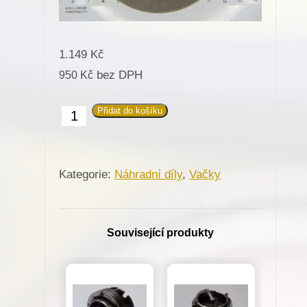
1.149
Kč
bez DPH
950
Kč
Přidat do košíku
674070
Vačka
32/293
Kategorie:
Náhradní díly
,
Vačky
pro
dírkovací
stroj
Související produkty
Minerva
(62761)
množství