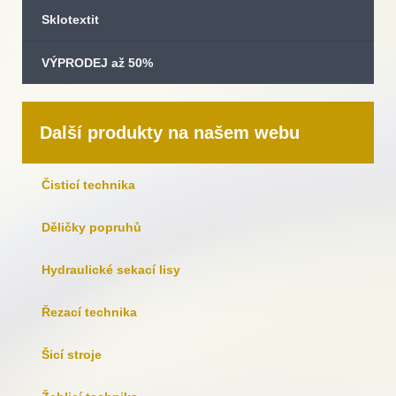
Sklotextit
VÝPRODEJ až 50%
Další produkty na našem webu
Čisticí technika
Děličky popruhů
Hydraulické sekací lisy
Řezací technika
Šicí stroje