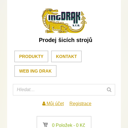
Prodej šicích strojů
PRODUKTY
KONTAKT
WEB ING DRAK
Můj účet
Registrace
a
0 Položek -
0
Kč