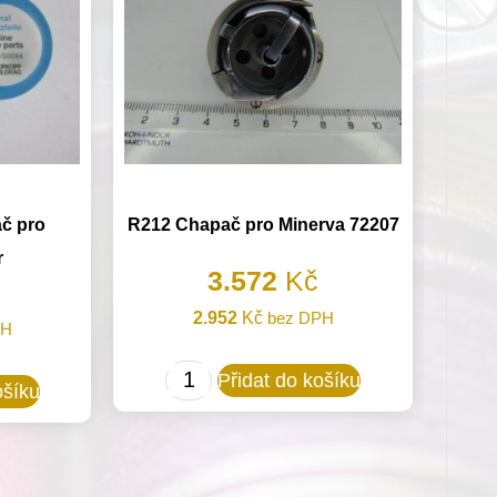
č pro
R212 Chapač pro Minerva 72207
r
3.572
Kč
2.952
Kč
bez DPH
PH
R212
Přidat do košíku
ošíku
Chapač
pro
Minerva