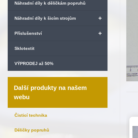
Náhradní díly k děličkám popruhů
+
Náhradní díly k šicím strojům
+
Příslušenství
Sklotextit
VÝPRODEJ až 50%
Další produkty na našem
webu
Čisticí technika
Děličky popruhů