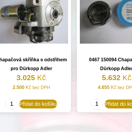
hapačová skříňka s odstřihem
0467 150094 Chapa
pro Dürkopp Adler
Dürkopp Adle
3.025
Kč
5.632
Kč
2.500
Kč
bez DPH
4.655
Kč
bez D
Chapačová
0467
Přidat do košíku
Přidat do k
skříňka
150094
s
Chapač
odstřihem
pro