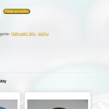
Přidat do košíku
122
ka
/Z047
gorie:
Náhradní díly
,
Vačky
erva
525-
)
žství
ukty