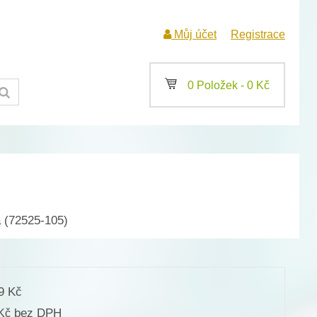
Můj účet
Registrace
a
0 Položek -
0
Kč
 (72525-105)
49
Kč
bez DPH
Kč