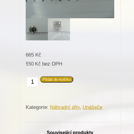
665
Kč
bez DPH
550
Kč
Přidat do košíku
049245
Unášeč
chapače
Kategorie:
Náhradní díly
,
Unášeče
R26
komplet
pro
Související produkty