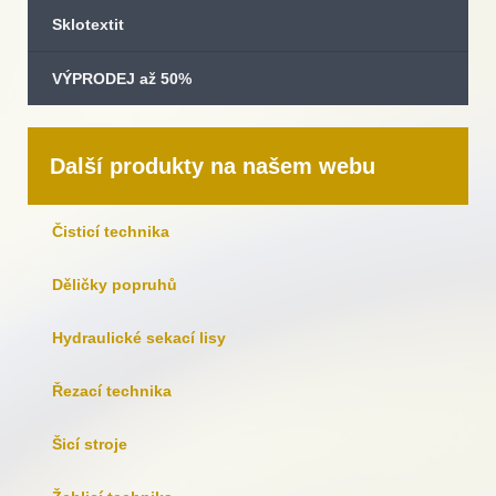
Sklotextit
VÝPRODEJ až 50%
Další produkty na našem webu
Čisticí technika
Děličky popruhů
Hydraulické sekací lisy
Řezací technika
Šicí stroje