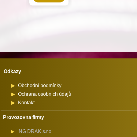
pro
Dürkopp
Adler
množství
Odkazy
Obchodní podmínky
Ochrana osobních údajů
Kontakt
Provozovna firmy
ING DRAK s.r.o.