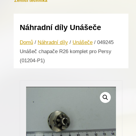
Žehlicí technika
Náhradní díly Unášeče
Domů
/
Náhradní díly
/
Unášeče
/ 049245
Unášeč chapače R26 komplet pro Persy
(01204-P1)