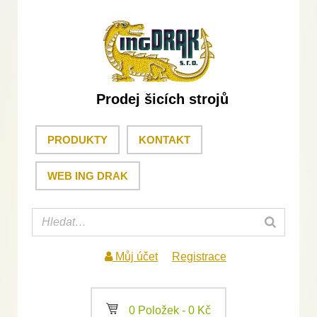
Prodej šicích strojů
PRODUKTY
KONTAKT
WEB ING DRAK
Můj účet
Registrace
a
0 Položek -
0
Kč