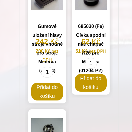
Gumové
685030 (Fe)
uložení hlavy
Cívka spodní
242
Kč
62
Kč
stroje vhodné
nitě chapač
200
Kč
bez
51
Kč
bez DPH
pro stroje
R26 pro
DPH
Minerva
Minerva
685030
(72524)
(01204-P2)
Gumové
(Fe)
Přidat do
uložení
Cívka
Přidat do
košíku
hlavy
spodní
košíku
stroje
nitě
vhodné
chapač
pro
R26
stroje
pro