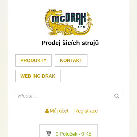
Prodej šicích strojů
PRODUKTY
KONTAKT
WEB ING DRAK
Můj účet
Registrace
a
0 Položek -
0
Kč