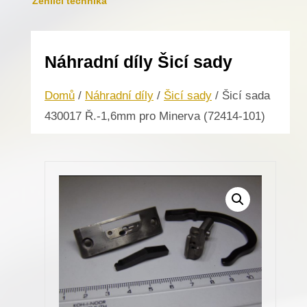
Žehlicí technika
Náhradní díly Šicí sady
Domů
/
Náhradní díly
/
Šicí sady
/ Šicí sada
430017 Ř.-1,6mm pro Minerva (72414-101)