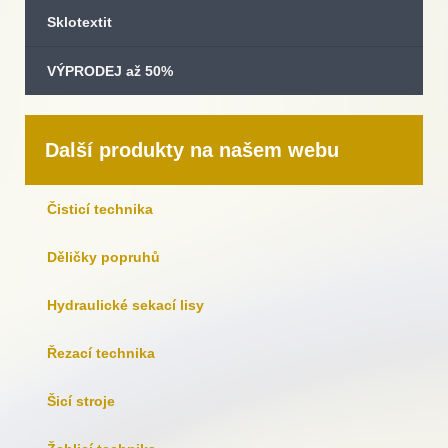
Sklotextit
VÝPRODEJ až 50%
Další produkty na našem webu
Čisticí technika
Děličky popruhů
Hydraulické sekací lisy
Řezací technika
Šicí stroje