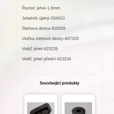
101)
Řozteč jehel-1,6mm
množství
Jehelník úplný-034013
Stehova deska-820059
vložka stehové desky-647103
Vodič jehel-623226
Vodič jehel přední-623234
Související produkty