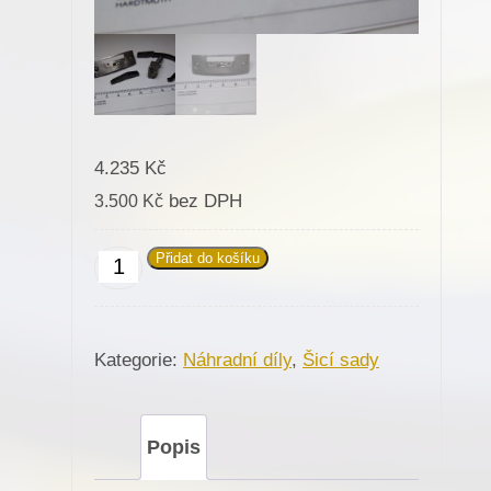
4.235
Kč
bez DPH
3.500
Kč
Přidat do košíku
Šicí
sada
430017
Kategorie:
Náhradní díly
,
Šicí sady
Ř.-1,6mm
pro
Minerva
Popis
(72414-