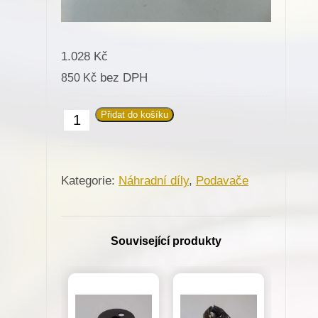
1.028
Kč
bez DPH
850
Kč
Přidat do košíku
651246
Podavač
R.-10mm
Kategorie:
Náhradní díly
,
Podavače
pro
Minerva
(72207)
Související produkty
množství