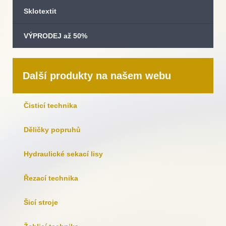
Sklotextit
VÝPRODEJ až 50%
Další produkty na našem webu
Čisticí technika
Děličky popruhů
Hydraulické sekací lisy
Řezací technika
Šicí stroje