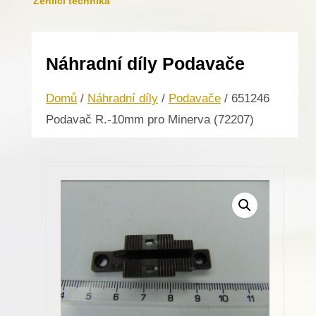
Žehlicí technika
Náhradní díly Podavače
Domů
/
Náhradní díly
/
Podavače
/ 651246
Podavač R.-10mm pro Minerva (72207)