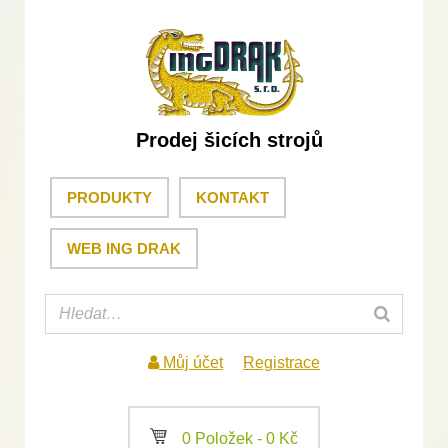
Prodej šicích strojů
PRODUKTY
KONTAKT
WEB ING DRAK
Můj účet
Registrace
a
0 Položek -
0
Kč