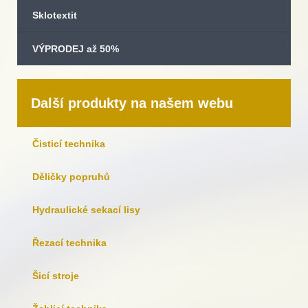
Sklotextit
VÝPRODEJ až 50%
Další produkty na našem webu
Čisticí technika
Děličky popruhů
Hydraulické sekací lisy
Řezací technika
Šicí stroje