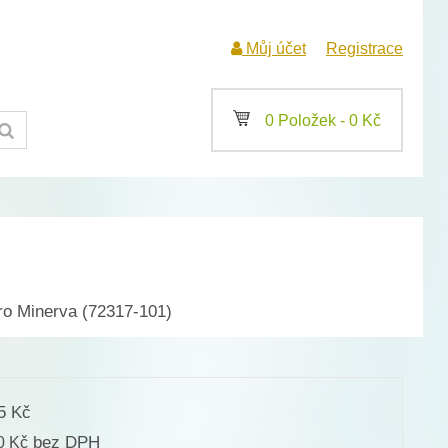
Můj účet
Registrace
a
0 Položek -
0
Kč
ro Minerva (72317-101)
25
Kč
bez DPH
00
Kč