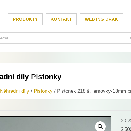
PRODUKTY
KONTAKT
WEB ING DRAK
adní díly Pistonky
Náhradní díly
/
Pistonky
/ Pistonek 218 š. lemovky-18mm p
3.0
2.5