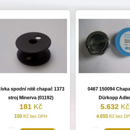
ívka spodní nitě chapač 1373
0467 150094 Chapa
stroj Minerva (01192)
Dürkopp Adle
181
Kč
5.632
Kč
150
Kč
bez DPH
4.655
Kč
bez D