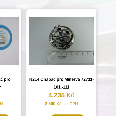
č pro
R214 Chapač pro Minerva 72711-
r
101,-111
4.235
Kč
PH
3.500
Kč
bez DPH