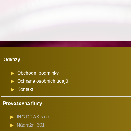
odstřihu
na
stroje
Dürkopp
Adler
množství
Odkazy
Obchodní podmínky
Ochrana osobních údajů
Kontakt
Provozovna firmy
ING DRAK s.r.o.
Nádražní 301