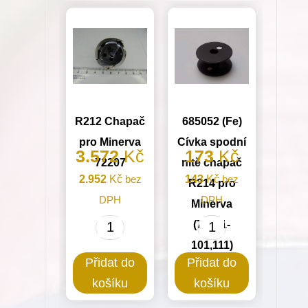
množství
R212 Chapač
685052 (Fe)
pro Minerva
Cívka spodní
3.572
Kč
173
Kč
72207
nitě chapač
2.952
Kč
bez
143
Kč
bez
R214 pro
DPH
DPH
Minerva
(72711-
R212
685052
101,111)
Chapač
(Fe)
Přidat do
Přidat do
pro
Cívka
košíku
košíku
Minerva
spodní