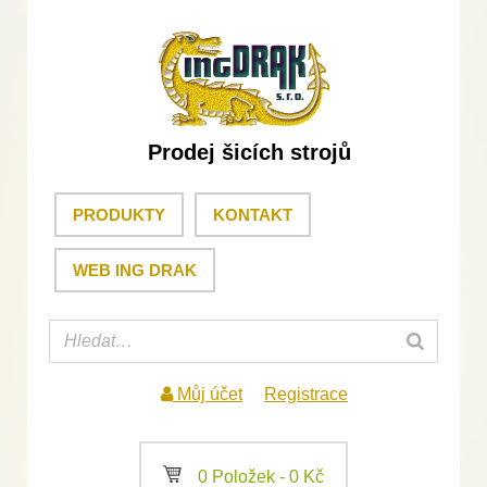
Prodej šicích strojů
PRODUKTY
KONTAKT
WEB ING DRAK
Můj účet
Registrace
a
0 Položek -
0
Kč