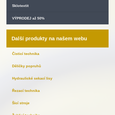
Sklotextit
VÝPRODEJ až 50%
Další produkty na našem webu
Čisticí technika
Děličky popruhů
Hydraulické sekací lisy
Řezací technika
Šicí stroje