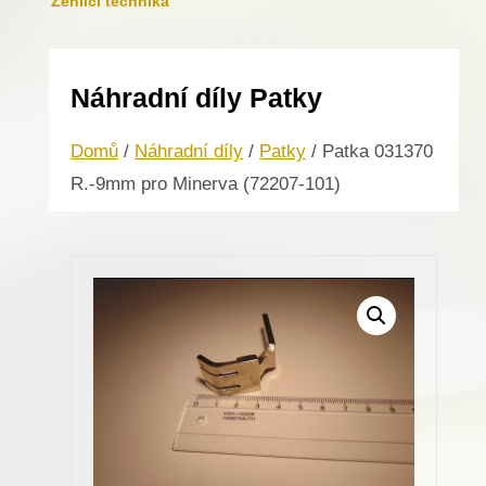
Žehlicí technika
Náhradní díly Patky
Domů
/
Náhradní díly
/
Patky
/ Patka 031370
R.-9mm pro Minerva (72207-101)