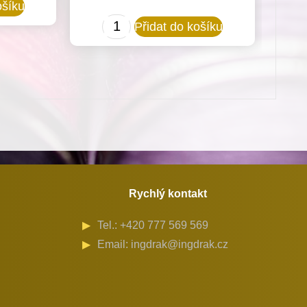
ošíku
Gumové
Přidat do košíku
uložení
hlavy
stroje
vhodné
pro
stroje
Minerva
(72524)
Rychlý kontakt
množství
Tel.: +420 777 569 569
Email: ingdrak@ingdrak.cz