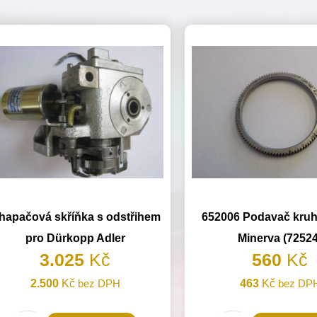
hapačová skříňka s odstřihem
652006 Podavač kruh
pro Dürkopp Adler
Minerva (72524
3.025
Kč
560
Kč
2.500
Kč
bez DPH
463
Kč
bez DP