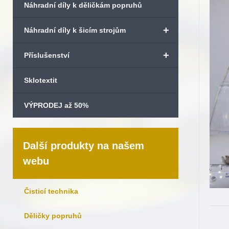
Náhradní díly k děličkám popruhů
+
Náhradní díly k šicím strojům
+
Příslušenství
Sklotextit
VÝPRODEJ až 50%
Další produkty na našem
webu
Čisticí technika
Děličky popruhů