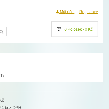
Můj účet
Registrace
a
0 Položek -
0
Kč
1)
Kč
bez DPH
Kč