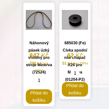
Náhonový
685030 (Fe)
pásek úzký
Cívka spodní
847
Kč
62
Kč
vhodný pro
nitě chapač
700
Kč
bez
51
Kč
bez DPH
stroje Minerva
R26 pro
DPH
(72524)
Minerva
685030
(01204-P2)
Náhonový
(Fe)
Přidat do
pásek
Cívka
Přidat do
košíku
úzký
spodní
košíku
vhodný
nitě