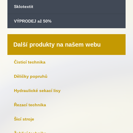
Sklotextit
VÝPRODEJ až 50%
Další produkty na našem webu
Čisticí technika
Děličky popruhů
Hydraulické sekací lisy
Řezací technika
Šicí stroje