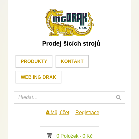
Prodej šicích strojů
PRODUKTY
KONTAKT
WEB ING DRAK
Můj účet
Registrace
a
0 Položek -
0
Kč