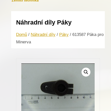
Žehlicí technika
Náhradní díly Páky
Domů
/
Náhradní díly
/
Páky
/ 613587 Páka pro
Minerva