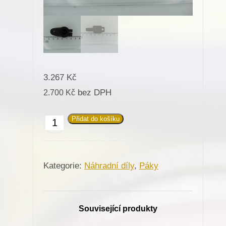
3.267
Kč
bez DPH
2.700
Kč
Přidat do košíku
613587
Páka
pro
Kategorie:
Náhradní díly
,
Páky
Minerva
množství
Související produkty