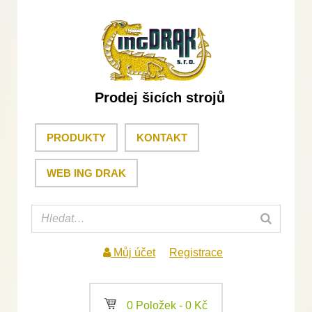
Prodej šicích strojů
PRODUKTY
KONTAKT
WEB ING DRAK
Můj účet
Registrace
a
0 Položek -
0
Kč