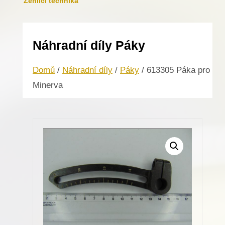
Žehlicí technika
Náhradní díly Páky
Domů
/
Náhradní díly
/
Páky
/ 613305 Páka pro
Minerva