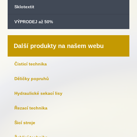
Sklotextit
VÝPRODEJ až 50%
Další produkty na našem webu
Čisticí technika
Děličky popruhů
Hydraulické sekací lisy
Řezací technika
Šicí stroje