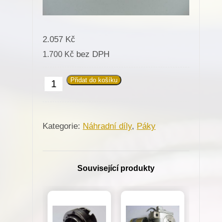
2.057
Kč
bez DPH
1.700
Kč
Přidat do košíku
613305
Páka
pro
Kategorie:
Náhradní díly
,
Páky
Minerva
množství
Související produkty