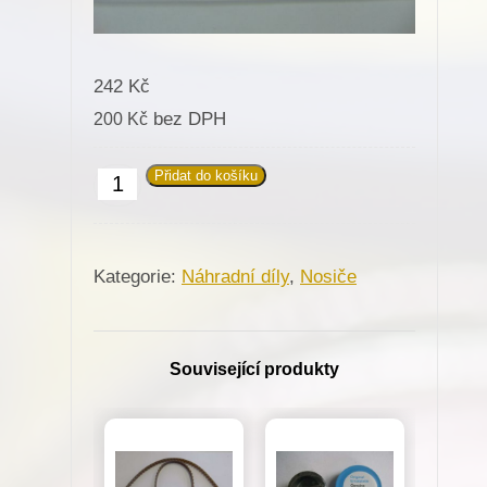
242
Kč
bez DPH
200
Kč
Přidat do košíku
824650
Nosič
pro
Kategorie:
Náhradní díly
,
Nosiče
Minerva
(01179-
P1)
Související produkty
množství