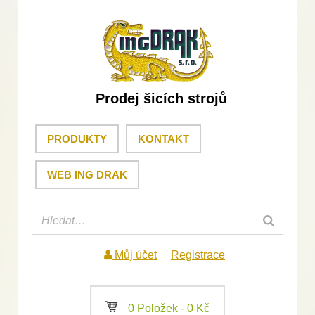
Prodej šicích strojů
PRODUKTY
KONTAKT
WEB ING DRAK
Můj účet
Registrace
a
0 Položek -
0
Kč