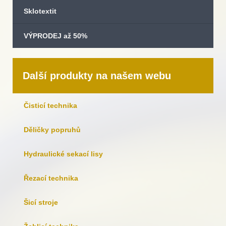
Sklotextit
VÝPRODEJ až 50%
Další produkty na našem webu
Čisticí technika
Děličky popruhů
Hydraulické sekací lisy
Řezací technika
Šicí stroje