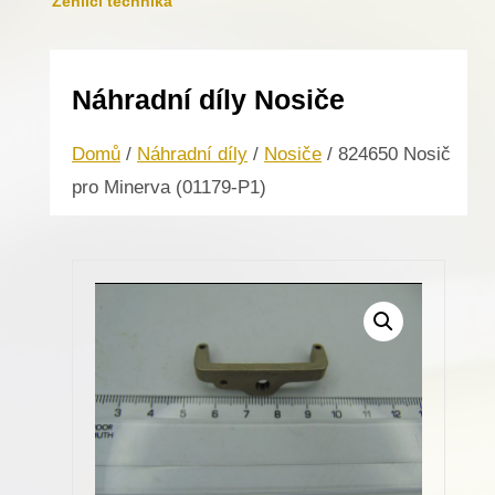
Žehlicí technika
Náhradní díly Nosiče
Domů
/
Náhradní díly
/
Nosiče
/ 824650 Nosič
pro Minerva (01179-P1)