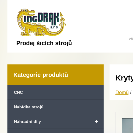
Prodej šicích strojů
Kategorie produktů
Kryt
Domů
/
CNC
Nabídka strojů
+
Náhradní díly