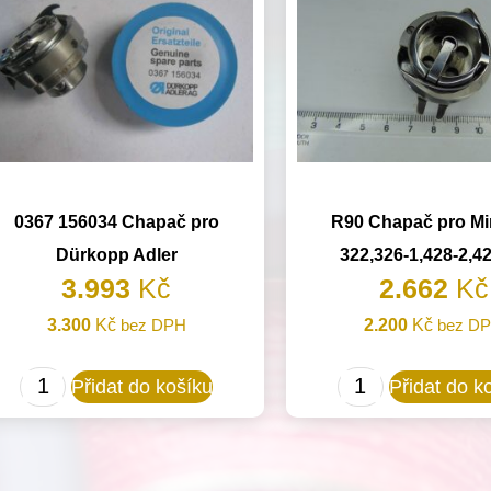
0367 156034 Chapač pro
R90 Chapač pro Mi
Dürkopp Adler
322,326-1,428-2,4
3.993
Kč
2.662
Kč
3.300
Kč
bez DPH
2.200
Kč
bez D
0367
R90
Přidat do košíku
Přidat do k
156034
Chapač
Chapač
pro
pro
Minerva