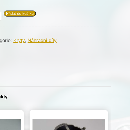
Přidat do košíku
648
upku
gorie:
Kryty
,
Náhradní díly
né
je
erva
žství
ukty