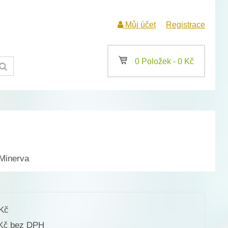
Můj účet
Registrace
a
0 Položek -
0
Kč
 Minerva
Kč
bez DPH
Kč