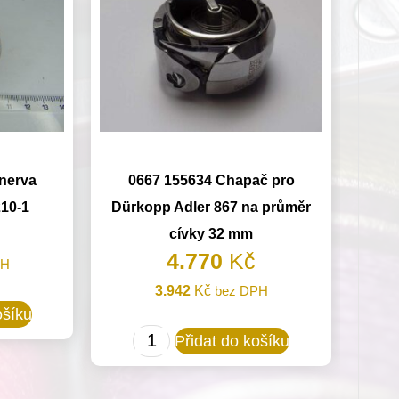
nerva
0667 155634 Chapač pro
210-1
Dürkopp Adler 867 na průměr
cívky 32 mm
4.770
Kč
PH
3.942
Kč
bez DPH
ošíku
0667
Přidat do košíku
155634
Chapač