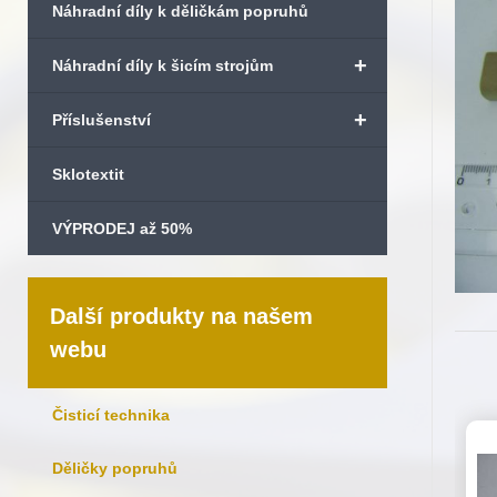
Náhradní díly k děličkám popruhů
+
Náhradní díly k šicím strojům
+
Příslušenství
Sklotextit
VÝPRODEJ až 50%
Další produkty na našem
webu
Čisticí technika
Děličky popruhů