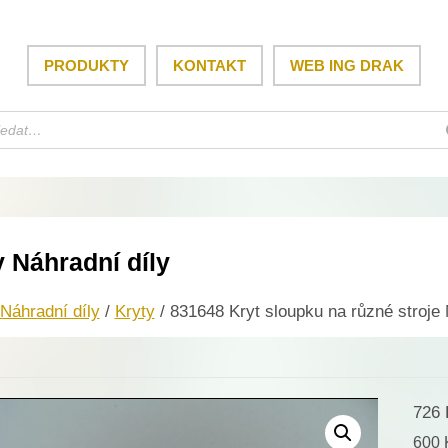
PRODUKTY
KONTAKT
WEB ING DRAK
y Náhradní díly
Náhradní díly
/
Kryty
/ 831648 Kryt sloupku na různé stroje
726
600