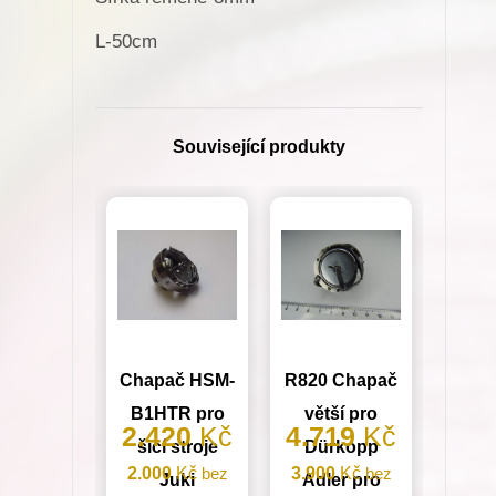
L-50cm
Související produkty
Chapač HSM-
R820 Chapač
B1HTR pro
větší pro
2.420
Kč
4.719
Kč
šicí stroje
Dürkopp
2.000
Kč
bez
3.900
Kč
bez
Juki
Adler pro