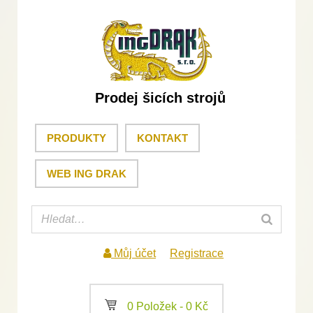
Prodej šicích strojů
PRODUKTY
KONTAKT
WEB ING DRAK
Můj účet
Registrace
a
0 Položek -
0
Kč