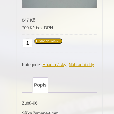
847
Kč
bez DPH
700
Kč
Přidat do košíku
Hnací
pásek,
kurta
Kategorie:
Hnací pásky
,
Náhradní díly
na
různé
stroje
Popis
množství
Zubů-96
Šířka řemene-8mm