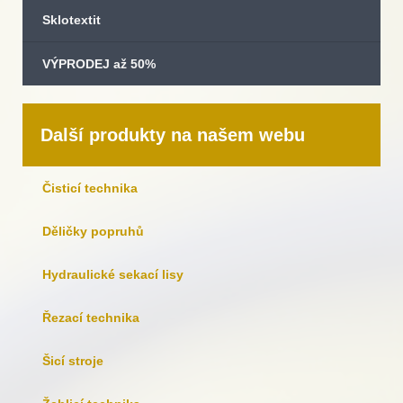
Sklotextit
VÝPRODEJ až 50%
Další produkty na našem webu
Čisticí technika
Děličky popruhů
Hydraulické sekací lisy
Řezací technika
Šicí stroje