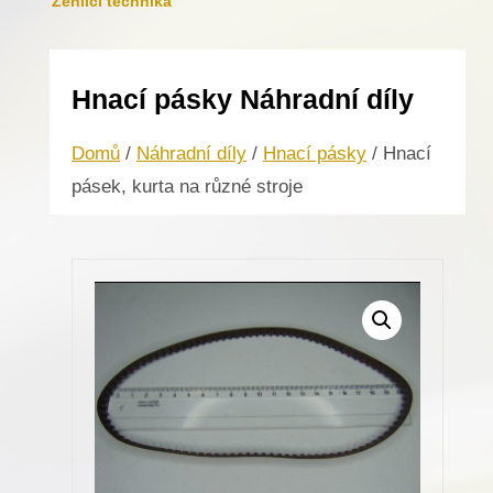
Žehlicí technika
Hnací pásky Náhradní díly
Domů
/
Náhradní díly
/
Hnací pásky
/ Hnací
pásek, kurta na různé stroje