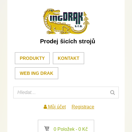
Prodej šicích strojů
PRODUKTY
KONTAKT
WEB ING DRAK
Můj účet
Registrace
a
0 Položek -
0
Kč