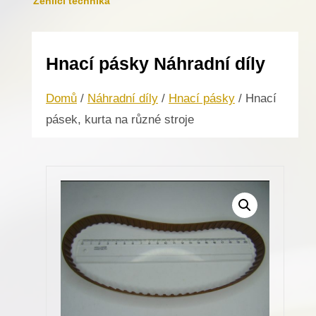
Žehlicí technika
Hnací pásky Náhradní díly
Domů
/
Náhradní díly
/
Hnací pásky
/ Hnací
pásek, kurta na různé stroje