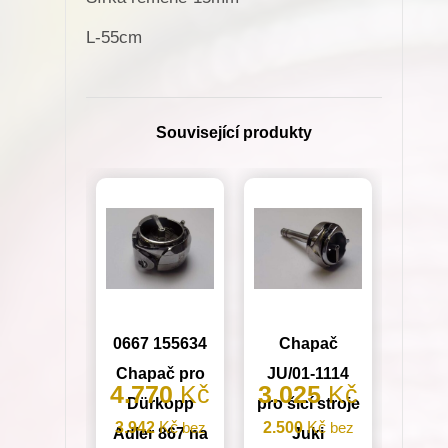
L-55cm
Související produkty
0667 155634
Chapač
Chapač pro
JU/01-1114
4.770
Kč
3.025
Kč
Dürkopp
pro šicí stroje
3.942
Kč
bez
2.500
Kč
bez
Adler 867 na
Juki