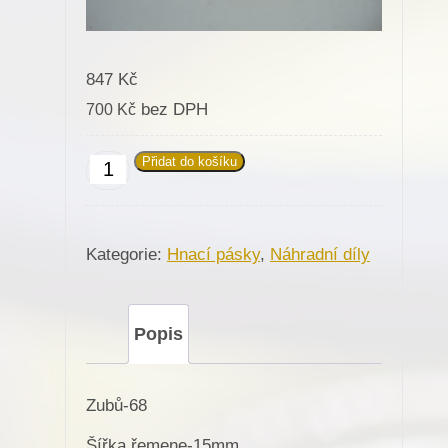
847
Kč
bez DPH
700
Kč
Přidat do košíku
Hnací
pásek,
kurta
Kategorie:
Hnací pásky
,
Náhradní díly
na
různé
stroje
Popis
množství
Zubů-68
Šířka řemene-15mm