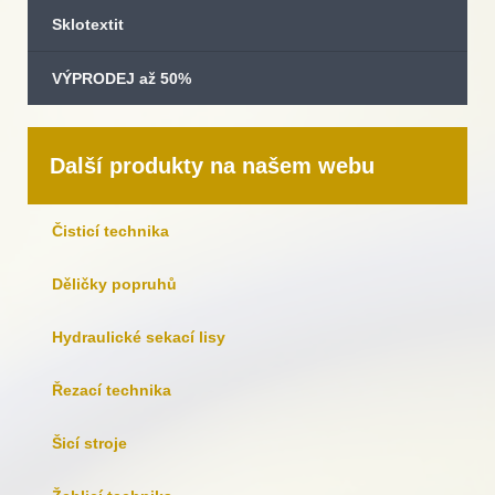
Sklotextit
VÝPRODEJ až 50%
Další produkty na našem webu
Čisticí technika
Děličky popruhů
Hydraulické sekací lisy
Řezací technika
Šicí stroje