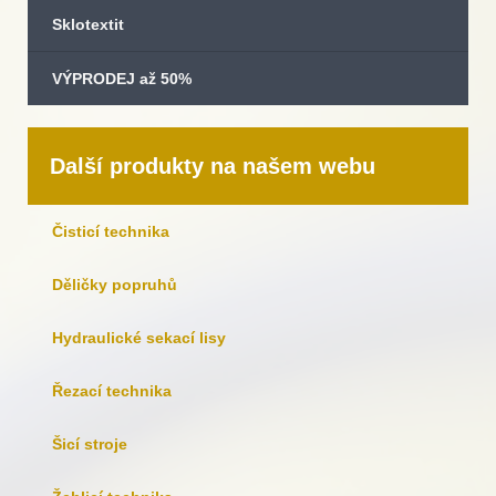
Sklotextit
VÝPRODEJ až 50%
Další produkty na našem webu
Čisticí technika
Děličky popruhů
Hydraulické sekací lisy
Řezací technika
Šicí stroje