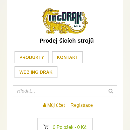
Prodej šicích strojů
PRODUKTY
KONTAKT
WEB ING DRAK
Můj účet
Registrace
a
0 Položek -
0
Kč