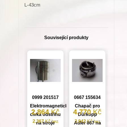
L-43cm

Související produkty
0999 201517
0667 155634
Elektromagnetická
Chapač pro
2.864
Kč
4.770
Kč
cívka odstřihu
Dürkopp
2.367
Kč
bez
3.942
Kč
bez
na stroje
Adler 867 na