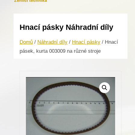
Žehlicí technika
Hnací pásky Náhradní díly
Domů
/
Náhradní díly
/
Hnací pásky
/ Hnací
pásek, kurta 003009 na různé stroje