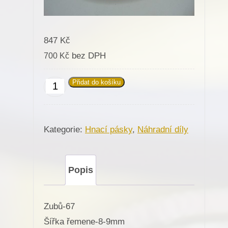
847
Kč
bez DPH
700
Kč
Přidat do košíku
Hnací
pásek,
kurta
Kategorie:
Hnací pásky
,
Náhradní díly
003009
na
různé
Popis
stroje
množství
Zubů-67

Šířka řemene-8-9mm
