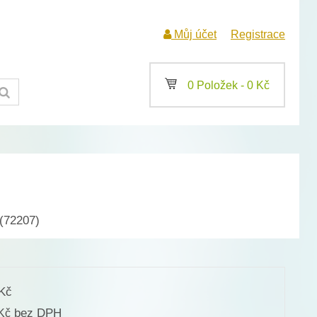
Můj účet
Registrace
a
0 Položek -
0
Kč
(72207)
Kč
bez DPH
Kč