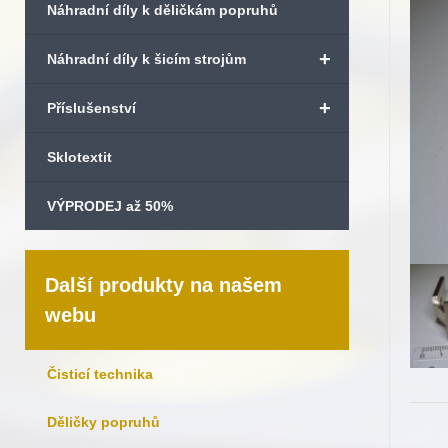
Náhradní díly k děličkám popruhů
+
Náhradní díly k šicím strojům
+
Příslušenství
Sklotextit
VÝPRODEJ až 50%
Další produkty na našem
webu
Čisticí technika
Děličky popruhů