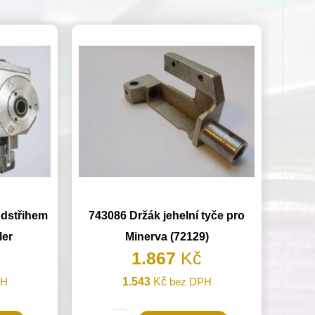
odstřihem
743086 Držák jehelní tyče pro
ler
Minerva (72129)
1.867
Kč
PH
1.543
Kč
bez DPH