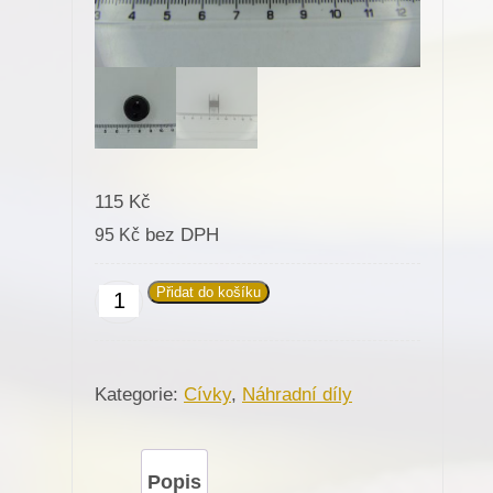
115
Kč
bez DPH
95
Kč
Přidat do košíku
685053
(Fe)
Cívka
Kategorie:
Cívky
,
Náhradní díly
spodní
nitě
chapač
Popis