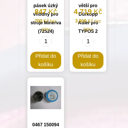
pásek úzký
větší pro
847
Kč
4.719
Kč
vhodný pro
Dürkopp
700
Kč
bez
3.900
Kč
bez
stroje Minerva
Adler pro
DPH
DPH
(72524)
TYPOS 2
Náhonový
R820
pásek
Chapač
Přidat do
Přidat do
úzký
větší
košíku
košíku
vhodný
pro
pro
Dürkopp
stroje
Adler
Minerva
pro
(72524)
TYPOS
množství
2
množství
0467 150094