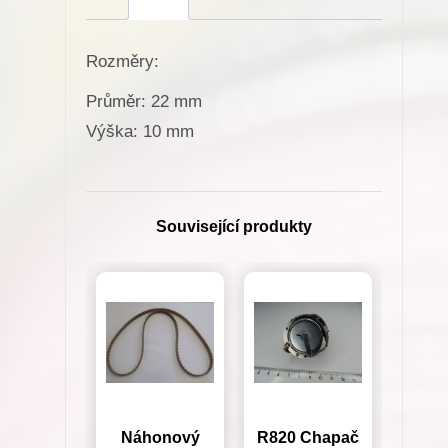
R216
pro
Rozměry:
Minerva
(72111-
Průměr: 22 mm
105,
Výška: 10 mm
72207-
105)
množství
Související produkty
Náhonový
R820 Chapač