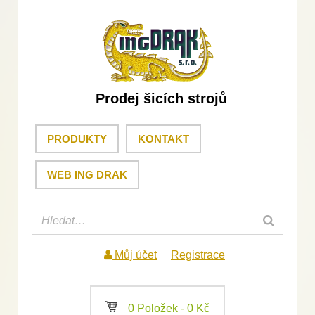
Prodej šicích strojů
PRODUKTY
KONTAKT
WEB ING DRAK
Můj účet
Registrace
a
0 Položek -
0
Kč