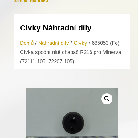
Žehlicí technika
Cívky Náhradní díly
Domů
/
Náhradní díly
/
Cívky
/ 685053 (Fe)
Cívka spodní nitě chapač R216 pro Minerva
(72111-105, 72207-105)