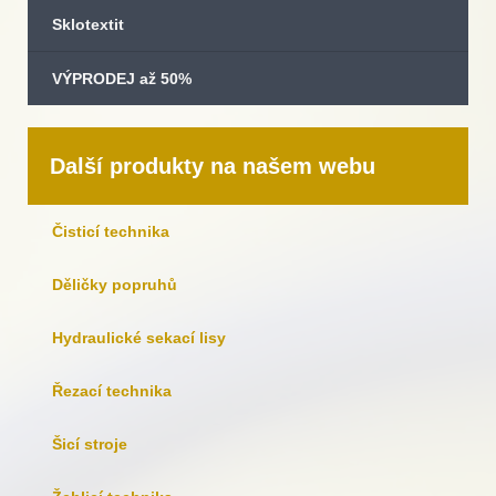
Sklotextit
VÝPRODEJ až 50%
Další produkty na našem webu
Čisticí technika
Děličky popruhů
Hydraulické sekací lisy
Řezací technika
Šicí stroje